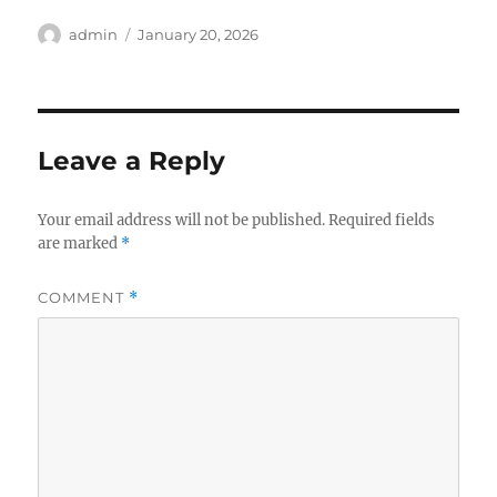
Author
Posted
admin
January 20, 2026
on
Leave a Reply
Your email address will not be published.
Required fields
are marked
*
COMMENT
*