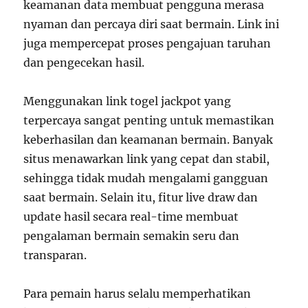
keamanan data membuat pengguna merasa
nyaman dan percaya diri saat bermain. Link ini
juga mempercepat proses pengajuan taruhan
dan pengecekan hasil.
Menggunakan link togel jackpot yang
terpercaya sangat penting untuk memastikan
keberhasilan dan keamanan bermain. Banyak
situs menawarkan link yang cepat dan stabil,
sehingga tidak mudah mengalami gangguan
saat bermain. Selain itu, fitur live draw dan
update hasil secara real-time membuat
pengalaman bermain semakin seru dan
transparan.
Para pemain harus selalu memperhatikan