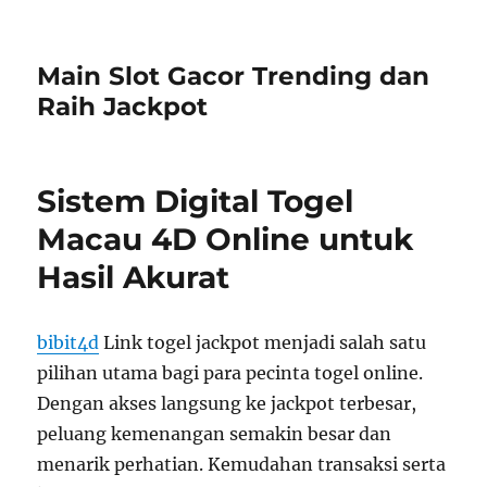
Main Slot Gacor Trending dan
Raih Jackpot
Sistem Digital Togel
Macau 4D Online untuk
Hasil Akurat
bibit4d
Link togel jackpot menjadi salah satu
pilihan utama bagi para pecinta togel online.
Dengan akses langsung ke jackpot terbesar,
peluang kemenangan semakin besar dan
menarik perhatian. Kemudahan transaksi serta