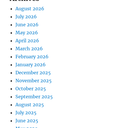
August 2026
July 2026
June 2026
May 2026
April 2026
March 2026
February 2026
January 2026
December 2025
November 2025
October 2025
September 2025
August 2025
July 2025
June 2025