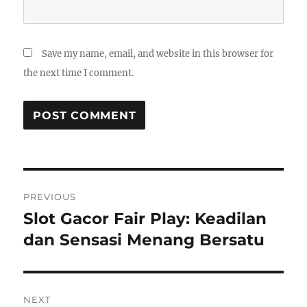
Save my name, email, and website in this browser for
the next time I comment.
Post
PREVIOUS
navigation
Slot Gacor Fair Play: Keadilan
Previous
post:
dan Sensasi Menang Bersatu
NEXT