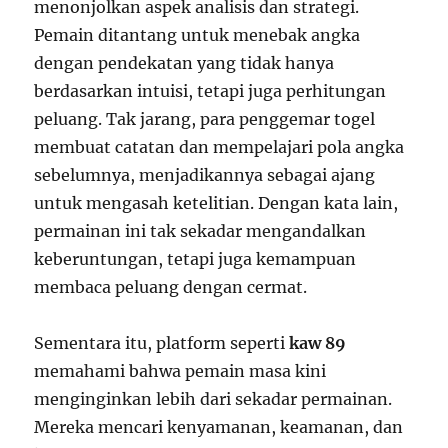
menonjolkan aspek analisis dan strategi.
Pemain ditantang untuk menebak angka
dengan pendekatan yang tidak hanya
berdasarkan intuisi, tetapi juga perhitungan
peluang. Tak jarang, para penggemar togel
membuat catatan dan mempelajari pola angka
sebelumnya, menjadikannya sebagai ajang
untuk mengasah ketelitian. Dengan kata lain,
permainan ini tak sekadar mengandalkan
keberuntungan, tetapi juga kemampuan
membaca peluang dengan cermat.
Sementara itu, platform seperti
kaw 89
memahami bahwa pemain masa kini
menginginkan lebih dari sekadar permainan.
Mereka mencari kenyamanan, keamanan, dan