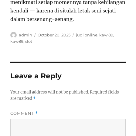
menikmati setiap momennya tanpa kehilangan
kendali — karena di situlah letak seni sejati
dalam bersenang-senang.
Author
Posted
Tags
admin
October 20, 2025
judi online
,
kaw 89
,
on
kaw89
,
slot
Leave a Reply
Your email address will not be published.
Required fields
are marked
*
COMMENT
*