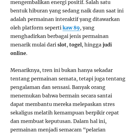
mengembalikan energi positif. Salah satu
bentuk hiburan yang sedang naik daun saat ini
adalah permainan interaktif yang ditawarkan
oleh platform seperti
kaw 89
, yang
menghadirkan berbagai jenis permainan
menarik mulai dari
slot
,
togel
, hingga
judi
online
.
Menariknya, tren ini bukan hanya sekadar
tentang permainan semata, tetapi juga tentang
pengalaman dan sensasi. Banyak orang
menemukan bahwa bermain secara santai
dapat membantu mereka melepaskan stres
sekaligus melatih kemampuan berpikir cepat
dan membuat keputusan. Dalam hal ini,
permainan menjadi semacam “pelarian