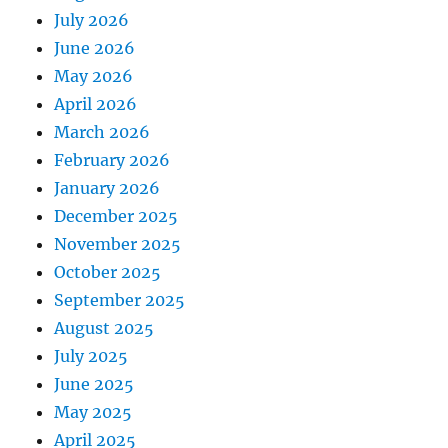
July 2026
June 2026
May 2026
April 2026
March 2026
February 2026
January 2026
December 2025
November 2025
October 2025
September 2025
August 2025
July 2025
June 2025
May 2025
April 2025