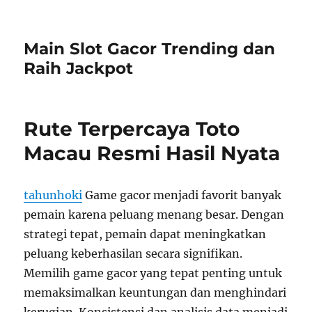
Main Slot Gacor Trending dan
Raih Jackpot
Rute Terpercaya Toto
Macau Resmi Hasil Nyata
tahunhoki
Game gacor menjadi favorit banyak
pemain karena peluang menang besar. Dengan
strategi tepat, pemain dapat meningkatkan
peluang keberhasilan secara signifikan.
Memilih game gacor yang tepat penting untuk
memaksimalkan keuntungan dan menghindari