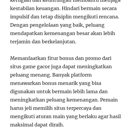
kerugian dan keuntungan membantu menjaga
kestabilan keuangan. Hindari bermain secara
impulsif dan tetap disiplin mengikuti rencana.
Dengan pengelolaan yang baik, peluang
mendapatkan kemenangan besar akan lebih
terjamin dan berkelanjutan.
Memanfaatkan fitur bonus dan promo dari
situs game gacor juga dapat meningkatkan
peluang menang. Banyak platform
menawarkan bonus menarik yang bisa
digunakan untuk bermain lebih lama dan
meningkatkan peluang kemenangan. Pemain
harus jeli memilih situs terpercaya dan
mengikuti aturan main yang berlaku agar hasil
maksimal dapat diraih.