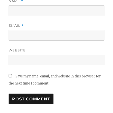
NAME
*
EMAIL
*
WEBSITE
Save my name, email, and website in this browser for
the next time I comment.