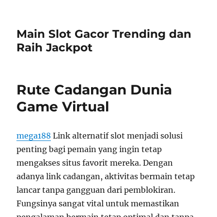
Main Slot Gacor Trending dan
Raih Jackpot
Rute Cadangan Dunia
Game Virtual
mega188
Link alternatif slot menjadi solusi
penting bagi pemain yang ingin tetap
mengakses situs favorit mereka. Dengan
adanya link cadangan, aktivitas bermain tetap
lancar tanpa gangguan dari pemblokiran.
Fungsinya sangat vital untuk memastikan