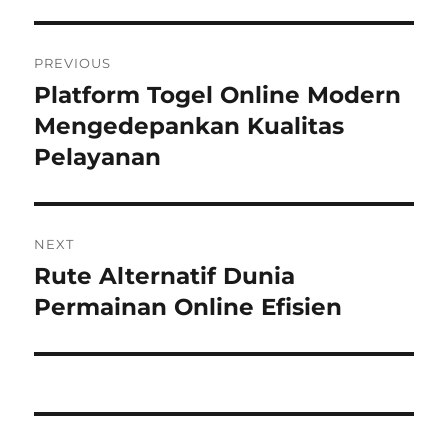
Post
PREVIOUS
navigation
Platform Togel Online Modern
Previous
post:
Mengedepankan Kualitas
Pelayanan
NEXT
Rute Alternatif Dunia
Next
post:
Permainan Online Efisien