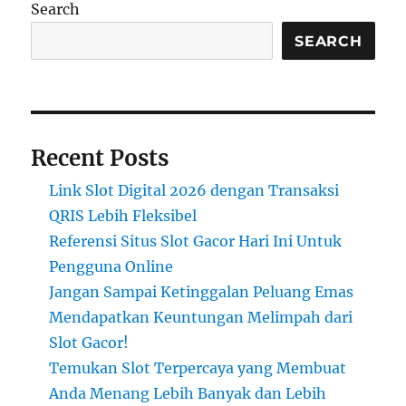
Search
SEARCH
Recent Posts
Link Slot Digital 2026 dengan Transaksi
QRIS Lebih Fleksibel
Referensi Situs Slot Gacor Hari Ini Untuk
Pengguna Online
Jangan Sampai Ketinggalan Peluang Emas
Mendapatkan Keuntungan Melimpah dari
Slot Gacor!
Temukan Slot Terpercaya yang Membuat
Anda Menang Lebih Banyak dan Lebih