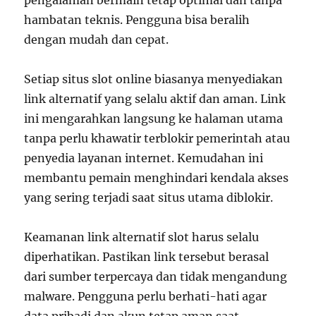
pengalaman bermain tetap optimal dan tanpa
hambatan teknis. Pengguna bisa beralih
dengan mudah dan cepat.
Setiap situs slot online biasanya menyediakan
link alternatif yang selalu aktif dan aman. Link
ini mengarahkan langsung ke halaman utama
tanpa perlu khawatir terblokir pemerintah atau
penyedia layanan internet. Kemudahan ini
membantu pemain menghindari kendala akses
yang sering terjadi saat situs utama diblokir.
Keamanan link alternatif slot harus selalu
diperhatikan. Pastikan link tersebut berasal
dari sumber terpercaya dan tidak mengandung
malware. Pengguna perlu berhati-hati agar