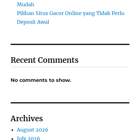
Mudah
Pilihan Situs Gacor Online yang Tidak Perlu
Deposit Awal
Recent Comments
No comments to show.
Archives
August 2026
July 2026