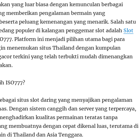
kan yang luar biasa dengan kemunculan berbagai
yang memberikan pengalaman bermain yang
eserta peluang kemenangan yang menarik. Salah satu
 sedang populer di kalangan penggemar slot adalah
Slot
O777. Platform ini menjadi pilihan utama bagi para
gin menemukan situs Thailand dengan kumpulan
gacor terkini yang telah terbukti mudah dimenangkan
akan.
h ISO777?
sebagai situs slot daring yang menyajikan pengalaman
as. Dengan sistem canggih dan server yang terpercaya,
enghadirkan kualitas permainan teratas tanpa
ang membuatnya dengan cepat dikenal luas, terutama di
n di Thailand dan Asia Tenggara.