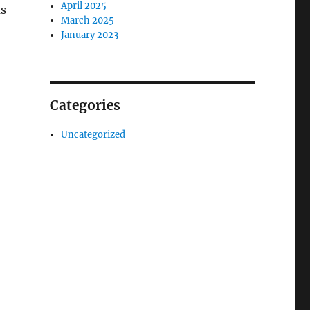
April 2025
us
March 2025
January 2023
Categories
Uncategorized