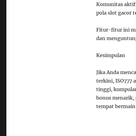
Komunitas aktif
pola slot gacor t
Fitur-fitur ini
dan menguntun
Kesimpulan
Jika Anda mencar
terkini, ISO777
tinggi, kumpula
bonus menarik, 
tempat bermain 