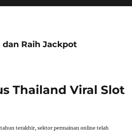
g dan Raih Jackpot
 Thailand Viral Slot
tahun terakhir, sektor permainan online telah