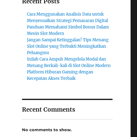
Recent Posts
Cara Menggunakan Analisis Data untuk
Menyesuaikan Strategi Pemasaran Digital
Panduan Memahami Simbol Bonus Dalam
Mesin Slot Modern
Jangan Sampai Ketinggalan! Tips Menang
Slot Online yang Terbukti Meningkatkan
Peluangmu
Inilah Cara Ampuh Mengelola Modal dan
Menang Berkali-kali di Slot Online Modern
Platform Hiburan Gaming dengan
Kecepatan Akses Terbaik
Recent Comments
No comments to show.