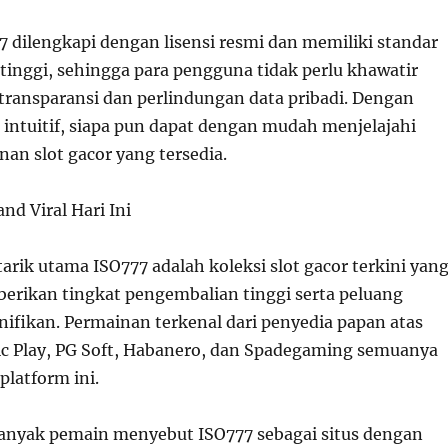
77 dilengkapi dengan lisensi resmi dan memiliki standar
inggi, sehingga para pengguna tidak perlu khawatir
 transparansi dan perlindungan data pribadi. Dengan
intuitif, siapa pun dapat dengan mudah menjelajahi
an slot gacor yang tersedia.
nd Viral Hari Ini
tarik utama ISO777 adalah koleksi slot gacor terkini yan
berikan tingkat pengembalian tinggi serta peluang
nifikan. Permainan terkenal dari penyedia papan atas
ic Play, PG Soft, Habanero, dan Spadegaming semuanya
platform ini.
banyak pemain menyebut ISO777 sebagai situs dengan