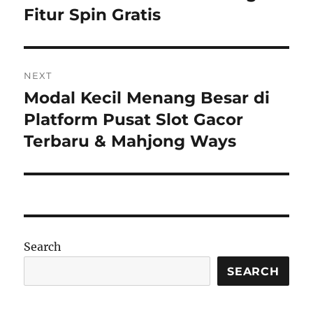
post:
Fitur Spin Gratis
NEXT
Modal Kecil Menang Besar di
Next
post:
Platform Pusat Slot Gacor
Terbaru & Mahjong Ways
Search
SEARCH