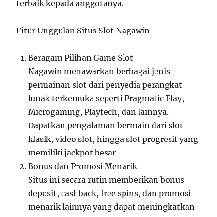
terbaik kepada anggotanya.
Fitur Unggulan Situs Slot Nagawin
Beragam Pilihan Game Slot
Nagawin menawarkan berbagai jenis
permainan slot dari penyedia perangkat
lunak terkemuka seperti Pragmatic Play,
Microgaming, Playtech, dan lainnya.
Dapatkan pengalaman bermain dari slot
klasik, video slot, hingga slot progresif yang
memiliki jackpot besar.
Bonus dan Promosi Menarik
Situs ini secara rutin memberikan bonus
deposit, cashback, free spins, dan promosi
menarik lainnya yang dapat meningkatkan