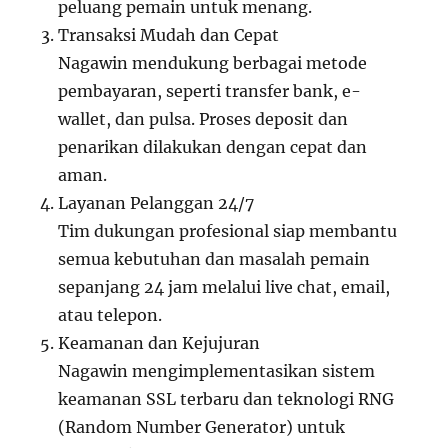
peluang pemain untuk menang.
Transaksi Mudah dan Cepat
Nagawin mendukung berbagai metode
pembayaran, seperti transfer bank, e-
wallet, dan pulsa. Proses deposit dan
penarikan dilakukan dengan cepat dan
aman.
Layanan Pelanggan 24/7
Tim dukungan profesional siap membantu
semua kebutuhan dan masalah pemain
sepanjang 24 jam melalui live chat, email,
atau telepon.
Keamanan dan Kejujuran
Nagawin mengimplementasikan sistem
keamanan SSL terbaru dan teknologi RNG
(Random Number Generator) untuk