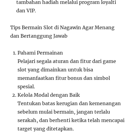
tambahan hadiah melalui program loyalti
dan VIP.
Tips Bermain Slot di Nagawin Agar Menang
dan Bertanggung Jawab
Pahami Permainan
Pelajari segala aturan dan fitur dari game
slot yang dimainkan untuk bisa
memanfaatkan fitur bonus dan simbol
spesial.
Kelola Modal dengan Baik
Tentukan batas kerugian dan kemenangan
sebelum mulai bermain, jangan terlalu
serakah, dan berhenti ketika telah mencapai
target yang ditetapkan.