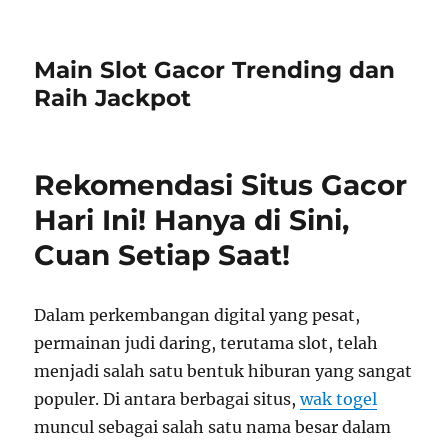
Main Slot Gacor Trending dan
Raih Jackpot
Rekomendasi Situs Gacor
Hari Ini! Hanya di Sini,
Cuan Setiap Saat!
Dalam perkembangan digital yang pesat,
permainan judi daring, terutama slot, telah
menjadi salah satu bentuk hiburan yang sangat
populer. Di antara berbagai situs,
wak togel
muncul sebagai salah satu nama besar dalam