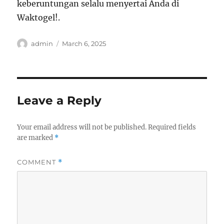
keberuntungan selalu menyertai Anda di
Waktogel!.
Author
Posted
admin
March 6, 2025
on
Leave a Reply
Your email address will not be published.
Required fields
are marked
*
COMMENT
*