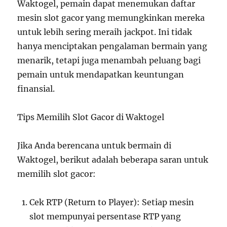
Waktogel, pemain dapat menemukan daftar
mesin slot gacor yang memungkinkan mereka
untuk lebih sering meraih jackpot. Ini tidak
hanya menciptakan pengalaman bermain yang
menarik, tetapi juga menambah peluang bagi
pemain untuk mendapatkan keuntungan
finansial.
Tips Memilih Slot Gacor di Waktogel
Jika Anda berencana untuk bermain di
Waktogel, berikut adalah beberapa saran untuk
memilih slot gacor:
Cek RTP (Return to Player): Setiap mesin
slot mempunyai persentase RTP yang