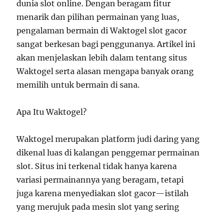
dunia slot online. Dengan beragam fitur
menarik dan pilihan permainan yang luas,
pengalaman bermain di Waktogel slot gacor
sangat berkesan bagi penggunanya. Artikel ini
akan menjelaskan lebih dalam tentang situs
Waktogel serta alasan mengapa banyak orang
memilih untuk bermain di sana.
Apa Itu Waktogel?
Waktogel merupakan platform judi daring yang
dikenal luas di kalangan penggemar permainan
slot. Situs ini terkenal tidak hanya karena
variasi permainannya yang beragam, tetapi
juga karena menyediakan slot gacor—istilah
yang merujuk pada mesin slot yang sering