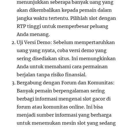
menunjukkan seberapa banyak uang yang
akan dikembalikan kepada pemain dalam
jangka waktu tertentu. Pilihlah slot dengan
RTP tinggi untuk memperbesar peluang
Anda menang.
Uji Versi Demo: Sebelum mempertaruhkan
uang yang nyata, coba versi demo yang
sering disediakan situs. Ini memungkinkan
Anda untuk memahami cara permainan
berjalan tanpa risiko finansial.
Bergabung dengan Forum dan Komunitas:
Banyak pemain berpengalaman sering
berbagi informasi mengenai slot gacor di
forum atau komunitas online. Ini bisa
menjadi sumber informasi yang berharga
untuk menemukan mesin slot yang sedang