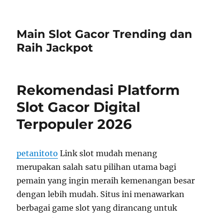
Main Slot Gacor Trending dan
Raih Jackpot
Rekomendasi Platform
Slot Gacor Digital
Terpopuler 2026
petanitoto
Link slot mudah menang
merupakan salah satu pilihan utama bagi
pemain yang ingin meraih kemenangan besar
dengan lebih mudah. Situs ini menawarkan
berbagai game slot yang dirancang untuk