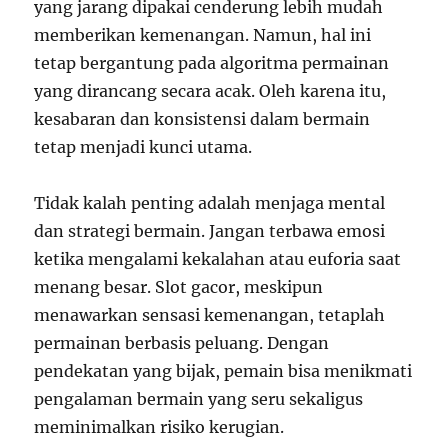
yang jarang dipakai cenderung lebih mudah
memberikan kemenangan. Namun, hal ini
tetap bergantung pada algoritma permainan
yang dirancang secara acak. Oleh karena itu,
kesabaran dan konsistensi dalam bermain
tetap menjadi kunci utama.
Tidak kalah penting adalah menjaga mental
dan strategi bermain. Jangan terbawa emosi
ketika mengalami kekalahan atau euforia saat
menang besar. Slot gacor, meskipun
menawarkan sensasi kemenangan, tetaplah
permainan berbasis peluang. Dengan
pendekatan yang bijak, pemain bisa menikmati
pengalaman bermain yang seru sekaligus
meminimalkan risiko kerugian.