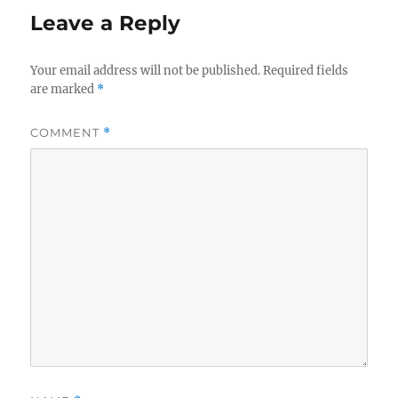
Leave a Reply
Your email address will not be published.
Required fields
are marked
*
COMMENT
*