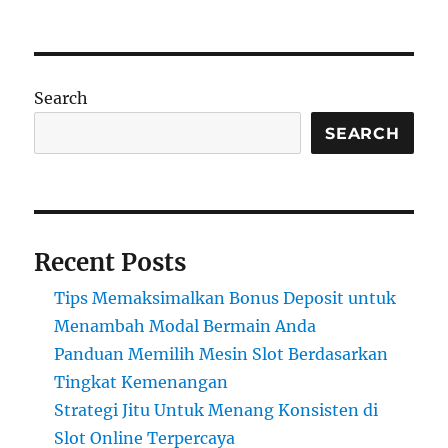
Search
SEARCH
Recent Posts
Tips Memaksimalkan Bonus Deposit untuk
Menambah Modal Bermain Anda
Panduan Memilih Mesin Slot Berdasarkan
Tingkat Kemenangan
Strategi Jitu Untuk Menang Konsisten di
Slot Online Terpercaya