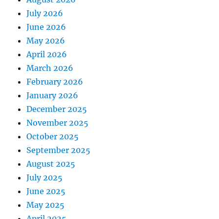
July 2026
June 2026
May 2026
April 2026
March 2026
February 2026
January 2026
December 2025
November 2025
October 2025
September 2025
August 2025
July 2025
June 2025
May 2025
April 2025