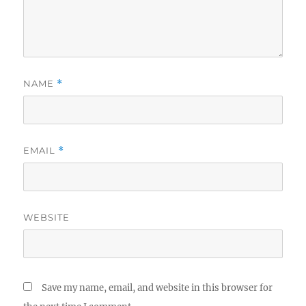
NAME
*
EMAIL
*
WEBSITE
Save my name, email, and website in this browser for