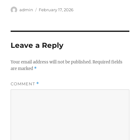
Author
Posted
admin
February 17, 2026
on
Leave a Reply
Your email address will not be published.
Required fields
are marked
*
COMMENT
*