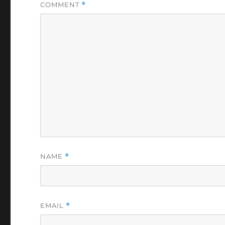
COMMENT
*
NAME
*
EMAIL
*