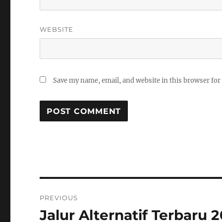
WEBSITE
Save my name, email, and website in this browser for
Post
PREVIOUS
navigation
Jalur Alternatif Terbar
Previous