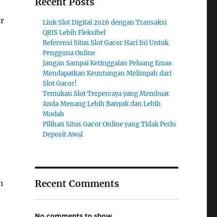
Recent Posts
r
Link Slot Digital 2026 dengan Transaksi
QRIS Lebih Fleksibel
Referensi Situs Slot Gacor Hari Ini Untuk
Pengguna Online
Jangan Sampai Ketinggalan Peluang Emas
Mendapatkan Keuntungan Melimpah dari
Slot Gacor!
Temukan Slot Terpercaya yang Membuat
Anda Menang Lebih Banyak dan Lebih
Mudah
Pilihan Situs Gacor Online yang Tidak Perlu
Deposit Awal
Recent Comments
n
No comments to show.