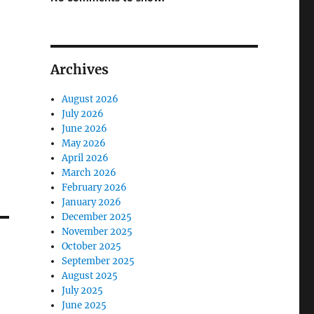
Archives
August 2026
July 2026
June 2026
May 2026
April 2026
March 2026
February 2026
January 2026
December 2025
November 2025
October 2025
September 2025
August 2025
July 2025
June 2025