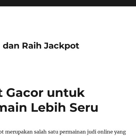
g dan Raih Jackpot
t Gacor untuk
ain Lebih Seru
ot merupakan salah satu permainan judi online yang