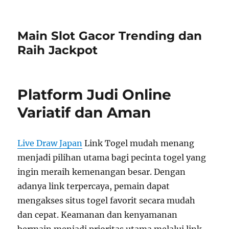
Main Slot Gacor Trending dan
Raih Jackpot
Platform Judi Online
Variatif dan Aman
Live Draw Japan
Link Togel mudah menang
menjadi pilihan utama bagi pecinta togel yang
ingin meraih kemenangan besar. Dengan
adanya link terpercaya, pemain dapat
mengakses situs togel favorit secara mudah
dan cepat. Keamanan dan kenyamanan