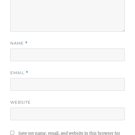
NAME
*
EMAIL
*
WEBSITE
Save my name, email, and website in this browser for