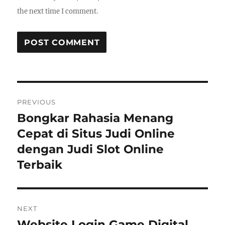
the next time I comment.
Post
PREVIOUS
navigation
Bongkar Rahasia Menang
Previous
post:
Cepat di Situs Judi Online
dengan Judi Slot Online
Terbaik
NEXT
Website Login Game Digital
Next