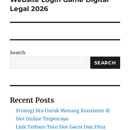
post:
Legal 2026
Search
SEARCH
Recent Posts
Strategi Jitu Untuk Menang Konsisten di
Slot Online Terpercaya
Link Terbaru Toto Slot Gacor Dan Fitur