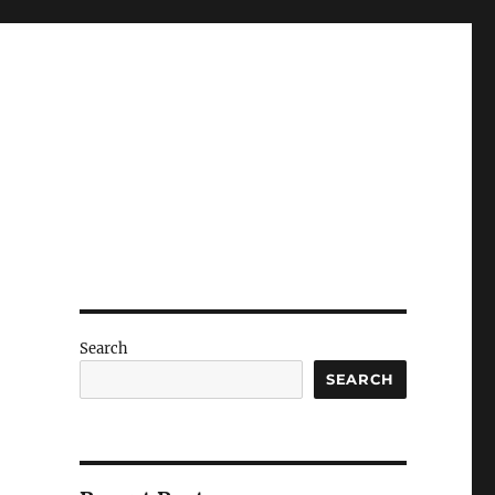
Search
SEARCH