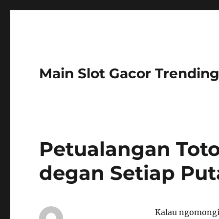
Main Slot Gacor Trendin
Petualangan Toto
degan Setiap Put
Kalau ngomongi