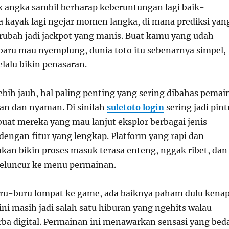
 angka sambil berharap keberuntungan lagi baik-
a kayak lagi ngejar momen langka, di mana prediksi yan
berubah jadi jackpot yang manis. Buat kamu yang udah
baru mau nyemplung, dunia toto itu sebenarnya simpel,
elalu bikin penasaran.
ebih jauh, hal paling penting yang sering dibahas pemai
an dan nyaman. Di sinilah
suletoto login
sering jadi pint
uat mereka yang mau lanjut eksplor berbagai jenis
dengan fitur yang lengkap. Platform yang rapi dan
an bikin proses masuk terasa enteng, nggak ribet, dan
eluncur ke menu permainan.
ru-buru lompat ke game, ada baiknya paham dulu kena
ni masih jadi salah satu hiburan yang ngehits walau
ba digital. Permainan ini menawarkan sensasi yang bed