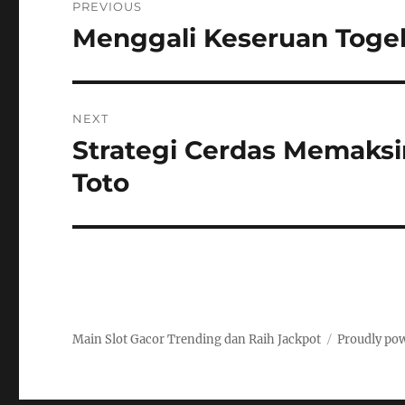
PREVIOUS
navigation
Menggali Keseruan Togel 
Previous
post:
NEXT
Strategi Cerdas Memaks
Next
post:
Toto
Main Slot Gacor Trending dan Raih Jackpot
Proudly po