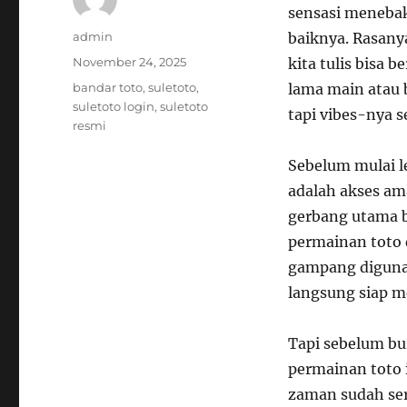
sensasi menebak
Author
admin
baiknya. Rasany
Posted
November 24, 2025
kita tulis bisa 
on
Tags
bandar toto
,
suletoto
,
lama main atau 
suletoto login
,
suletoto
tapi vibes-nya s
resmi
Sebelum mulai l
adalah akses am
gerbang utama b
permainan toto 
gampang digunak
langsung siap m
Tapi sebelum bu
permainan toto i
zaman sudah ser