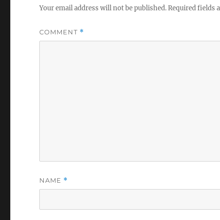
Your email address will not be published.
Required fields
COMMENT
*
NAME
*