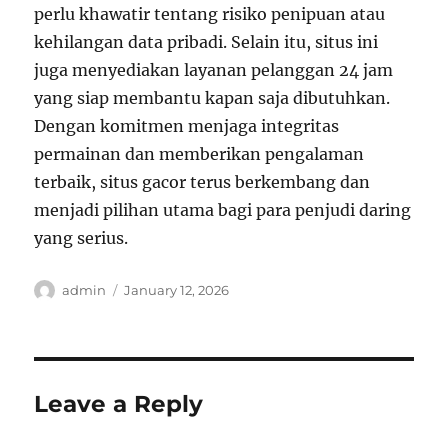
perlu khawatir tentang risiko penipuan atau
kehilangan data pribadi. Selain itu, situs ini
juga menyediakan layanan pelanggan 24 jam
yang siap membantu kapan saja dibutuhkan.
Dengan komitmen menjaga integritas
permainan dan memberikan pengalaman
terbaik, situs gacor terus berkembang dan
menjadi pilihan utama bagi para penjudi daring
yang serius.
Author
Posted
admin
January 12, 2026
on
Leave a Reply