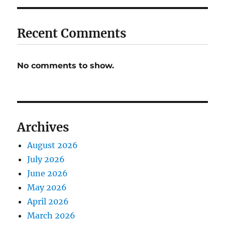
Recent Comments
No comments to show.
Archives
August 2026
July 2026
June 2026
May 2026
April 2026
March 2026