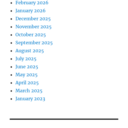
February 2026
January 2026
December 2025
November 2025
October 2025
September 2025
August 2025
July 2025
June 2025
May 2025
April 2025
March 2025
January 2023