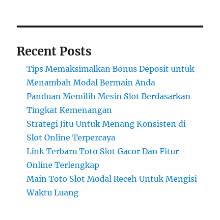
Recent Posts
Tips Memaksimalkan Bonus Deposit untuk
Menambah Modal Bermain Anda
Panduan Memilih Mesin Slot Berdasarkan
Tingkat Kemenangan
Strategi Jitu Untuk Menang Konsisten di
Slot Online Terpercaya
Link Terbaru Toto Slot Gacor Dan Fitur
Online Terlengkap
Main Toto Slot Modal Receh Untuk Mengisi
Waktu Luang