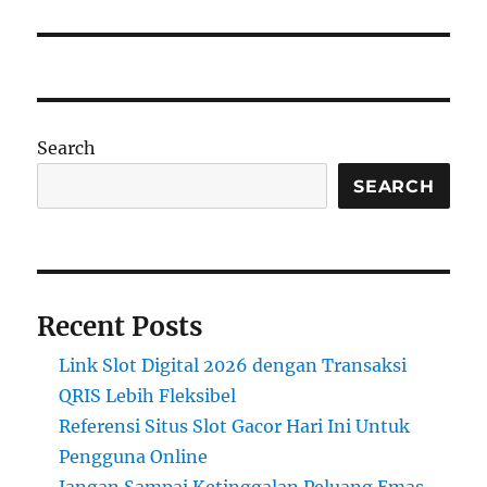
Search
SEARCH
Recent Posts
Link Slot Digital 2026 dengan Transaksi
QRIS Lebih Fleksibel
Referensi Situs Slot Gacor Hari Ini Untuk
Pengguna Online