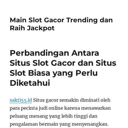
Main Slot Gacor Trending dan
Raih Jackpot
Perbandingan Antara
Situs Slot Gacor dan Situs
Slot Biasa yang Perlu
Diketahui
sakti55.id
Situs gacor semakin diminati oleh
para pecinta judi online karena menawarkan
peluang menang yang lebih tinggi dan
pengalaman bermain yang menyenangkan.