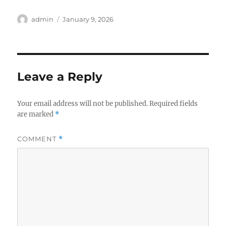
Author
Posted
admin
January 9, 2026
on
Leave a Reply
Your email address will not be published.
Required fields
are marked
*
COMMENT
*