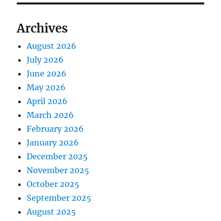
Archives
August 2026
July 2026
June 2026
May 2026
April 2026
March 2026
February 2026
January 2026
December 2025
November 2025
October 2025
September 2025
August 2025