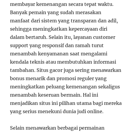
membayar kemenangan secara tepat waktu.
Banyak pemain yang sudah merasakan
manfaat dari sistem yang transparan dan adil,
sehingga meningkatkan kepercayaan diri
dalam bertaruh. Selain itu, layanan customer
support yang responsif dan ramah turut
menambah kenyamanan saat mengalami
kendala teknis atau membutuhkan informasi
tambahan. Situs gacor juga sering menawarkan
bonus menarik dan promosi reguler yang
meningkatkan peluang kemenangan sekaligus
menambah keseruan bermain. Hal ini
menjadikan situs ini pilihan utama bagi mereka
yang serius menekuni dunia judi online.
Selain menawarkan berbagai permainan