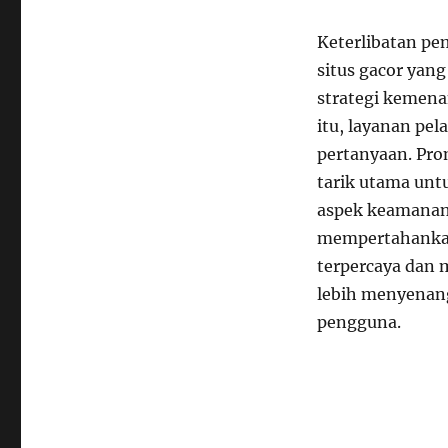
Keterlibatan pe
situs gacor yan
strategi kemen
itu, layanan pe
pertanyaan. Pro
tarik utama unt
aspek keamanan,
mempertahankan 
terpercaya dan
lebih menyenan
pengguna.