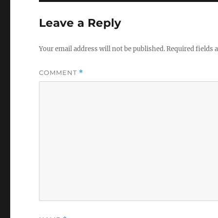
Leave a Reply
Your email address will not be published.
Required fields
COMMENT
*