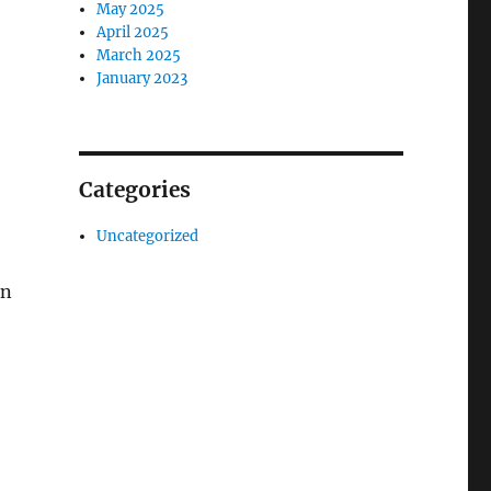
May 2025
April 2025
March 2025
January 2023
Categories
Uncategorized
in