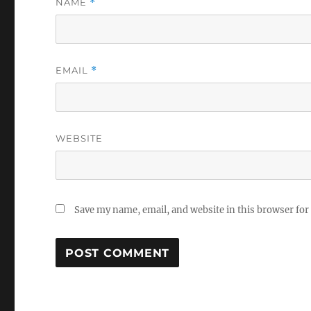
NAME
*
EMAIL
*
WEBSITE
Save my name, email, and website in this browser for