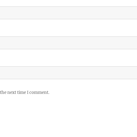
 the next time I comment.