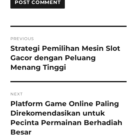
Post
PREVIOUS
navigation
Strategi Pemilihan Mesin Slot
Previous
post:
Gacor dengan Peluang
Menang Tinggi
NEXT
Platform Game Online Paling
Next
post:
Direkomendasikan untuk
Pecinta Permainan Berhadiah
Besar