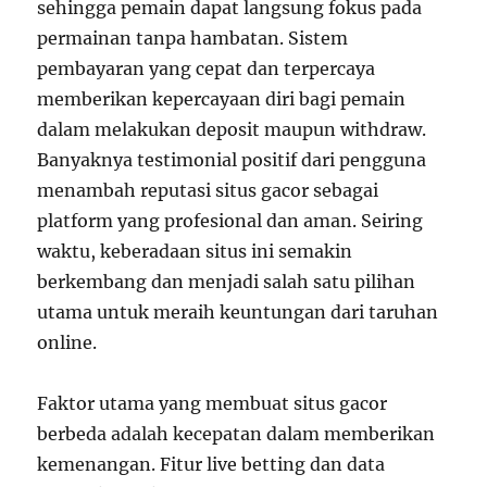
sehingga pemain dapat langsung fokus pada
permainan tanpa hambatan. Sistem
pembayaran yang cepat dan terpercaya
memberikan kepercayaan diri bagi pemain
dalam melakukan deposit maupun withdraw.
Banyaknya testimonial positif dari pengguna
menambah reputasi situs gacor sebagai
platform yang profesional dan aman. Seiring
waktu, keberadaan situs ini semakin
berkembang dan menjadi salah satu pilihan
utama untuk meraih keuntungan dari taruhan
online.
Faktor utama yang membuat situs gacor
berbeda adalah kecepatan dalam memberikan
kemenangan. Fitur live betting dan data