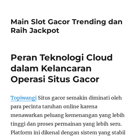
Main Slot Gacor Trending dan
Raih Jackpot
Peran Teknologi Cloud
dalam Kelancaran
Operasi Situs Gacor
Topiwangi
Situs gacor semakin diminati oleh
para pecinta taruhan online karena
menawarkan peluang kemenangan yang lebih
tinggi dan proses permainan yang lebih seru.
Platform ini dikenal dengan sistem yang stabil