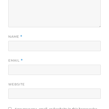
NAME
*
EMAIL
*
WEBSITE