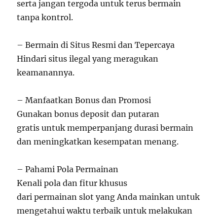
serta jangan tergoda untuk terus bermain
tanpa kontrol.
– Bermain di Situs Resmi dan Tepercaya
Hindari situs ilegal yang meragukan
keamanannya.
– Manfaatkan Bonus dan Promosi
Gunakan bonus deposit dan putaran
gratis untuk memperpanjang durasi bermain
dan meningkatkan kesempatan menang.
– Pahami Pola Permainan
Kenali pola dan fitur khusus
dari permainan slot yang Anda mainkan untuk
mengetahui waktu terbaik untuk melakukan