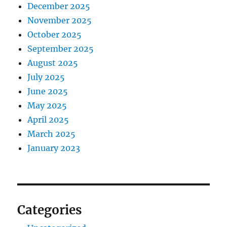
December 2025
November 2025
October 2025
September 2025
August 2025
July 2025
June 2025
May 2025
April 2025
March 2025
January 2023
Categories