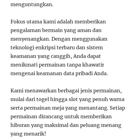
menguntungkan.
Fokus utama kami adalah memberikan
pengalaman bermain yang aman dan
menyenangkan. Dengan menggunakan
teknologi enkripsi terbaru dan sistem
keamanan yang canggih, Anda dapat
menikmati permainan tanpa khawatir
mengenai keamanan data pribadi Anda.
Kami menawarkan berbagai jenis permainan,
mulai dari togel hingga slot yang penuh warna
serta permainan meja yang menantang. Setiap
permainan dirancang untuk memberikan
hiburan yang maksimal dan peluang menang
yang menarik!