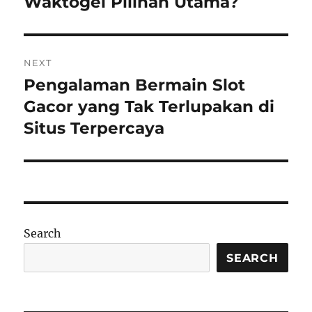
Waktogel Pilihan Utama?
NEXT
Pengalaman Bermain Slot
Next
post:
Gacor yang Tak Terlupakan di
Situs Terpercaya
Search
SEARCH