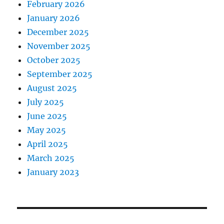
February 2026
January 2026
December 2025
November 2025
October 2025
September 2025
August 2025
July 2025
June 2025
May 2025
April 2025
March 2025
January 2023