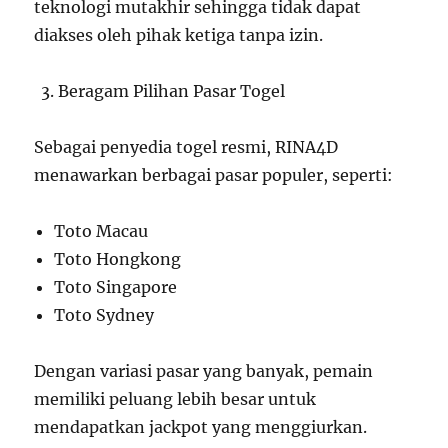
teknologi mutakhir sehingga tidak dapat
diakses oleh pihak ketiga tanpa izin.
Beragam Pilihan Pasar Togel
Sebagai penyedia togel resmi, RINA4D
menawarkan berbagai pasar populer, seperti:
Toto Macau
Toto Hongkong
Toto Singapore
Toto Sydney
Dengan variasi pasar yang banyak, pemain
memiliki peluang lebih besar untuk
mendapatkan jackpot yang menggiurkan.