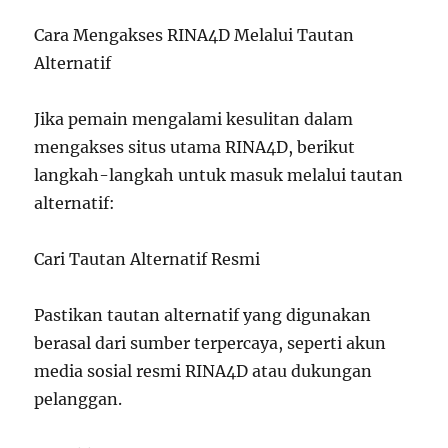
Cara Mengakses RINA4D Melalui Tautan
Alternatif
Jika pemain mengalami kesulitan dalam
mengakses situs utama RINA4D, berikut
langkah-langkah untuk masuk melalui tautan
alternatif:
Cari Tautan Alternatif Resmi
Pastikan tautan alternatif yang digunakan
berasal dari sumber terpercaya, seperti akun
media sosial resmi RINA4D atau dukungan
pelanggan.