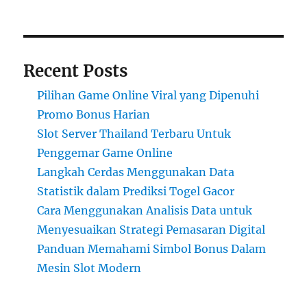
Recent Posts
Pilihan Game Online Viral yang Dipenuhi
Promo Bonus Harian
Slot Server Thailand Terbaru Untuk
Penggemar Game Online
Langkah Cerdas Menggunakan Data
Statistik dalam Prediksi Togel Gacor
Cara Menggunakan Analisis Data untuk
Menyesuaikan Strategi Pemasaran Digital
Panduan Memahami Simbol Bonus Dalam
Mesin Slot Modern