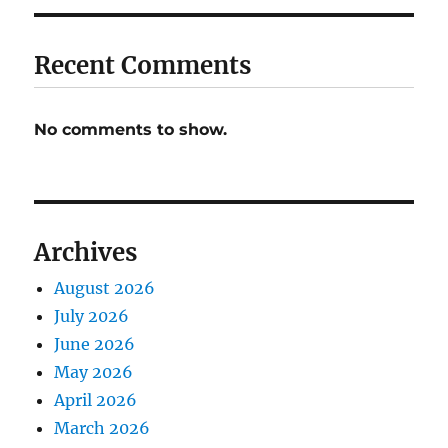
Recent Comments
No comments to show.
Archives
August 2026
July 2026
June 2026
May 2026
April 2026
March 2026