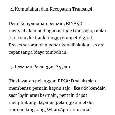
Kemudahan dan Kecepatan Transaksi
Demi kenyamanan pemain, RINA4D
menyediakan berbagai metode transaksi, mulai
dari transfer bank hingga dompet digital.
Proses setoran dan penarikan dilakukan secara
cepat tanpa biaya tambahan.
Layanan Pelanggan 24 Jam
Tim layanan pelanggan RINA4D selalu siap
membantu pemain kapan saja. Jika ada kendala
saat login atau bermain, pemain dapat
menghubungi layanan pelanggan melalui
obrolan langsung, WhatsApp, atau email.