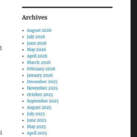
Archives
August 2026
July 2026
June 2026
g
May 2026
April 2026
March 2026
February 2026
January 2026
December 2025
November 2025
October 2025
September 2025
August 2025
July 2025
June 2025
May 2025
i
April 2025