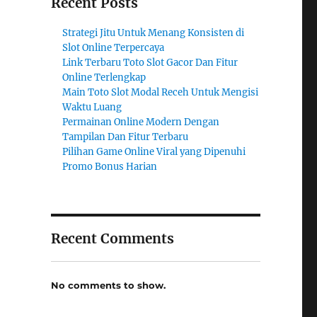
Recent Posts
Strategi Jitu Untuk Menang Konsisten di
Slot Online Terpercaya
Link Terbaru Toto Slot Gacor Dan Fitur
Online Terlengkap
Main Toto Slot Modal Receh Untuk Mengisi
Waktu Luang
Permainan Online Modern Dengan
Tampilan Dan Fitur Terbaru
Pilihan Game Online Viral yang Dipenuhi
Promo Bonus Harian
Recent Comments
No comments to show.