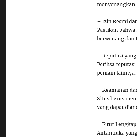
menyenangkan. B
– Izin Resmi da
Pastikan bahwa s
berwenang dan te
– Reputasi yang
Periksa reputasi
pemain lainnya.
– Keamanan dan
Situs harus mem
yang dapat dian
– Fitur Lengka
Antarmuka yang 