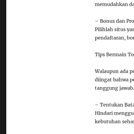
memudahkan da
– Bonus dan Pr
Pilihlah situs 
pendaftaran, bo
Tips Bermain T
Walaupun ada p
diingat bahwa p
tanggung jawab.
– Tentukan Bat
Hindari menggu
kebutuhan sehar