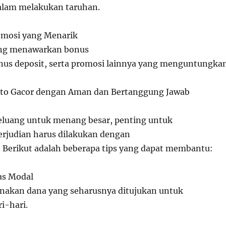
lam melakukan taruhan.
omosi yang Menarik
yang menawarkan bonus
nus deposit, serta promosi lainnya yang menguntungkan
oto Gacor dengan Aman dan Bertanggung Jawab
eluang untuk menang besar, penting untuk
erjudian harus dilakukan dengan
 Berikut adalah beberapa tips yang dapat membantu:
as Modal
nakan dana yang seharusnya ditujukan untuk
i-hari.