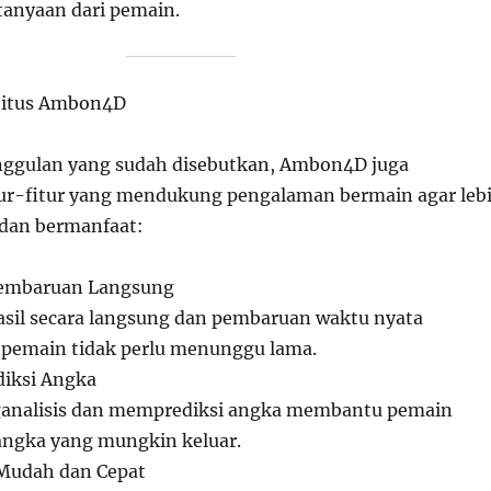
tanyaan dari pemain.
i Situs Ambon4D
nggulan yang sudah disebutkan, Ambon4D juga
ur-fitur yang mendukung pengalaman bermain agar leb
an bermanfaat:
Pembaruan Langsung
il secara langsung dan pembaruan waktu nyata
emain tidak perlu menunggu lama.
diksi Angka
ganalisis dan memprediksi angka membantu pemain
angka yang mungkin keluar.
 Mudah dan Cepat