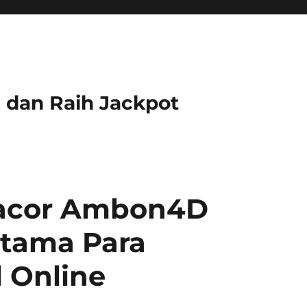
g dan Raih Jackpot
Gacor Ambon4D
Utama Para
 Online