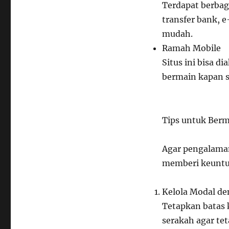
Terdapat berbag
transfer bank, e
mudah.
Ramah Mobile
Situs ini bisa d
bermain kapan s
Tips untuk Berm
Agar pengalama
memberi keuntun
Kelola Modal de
Tetapkan batas 
serakah agar tet