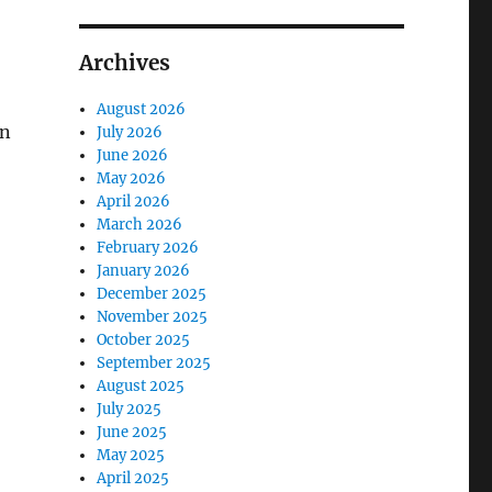
Archives
August 2026
an
July 2026
June 2026
May 2026
April 2026
March 2026
February 2026
January 2026
December 2025
November 2025
October 2025
September 2025
August 2025
July 2025
June 2025
May 2025
April 2025