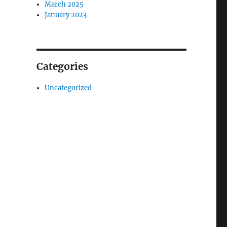
March 2025
January 2023
Categories
Uncategorized