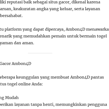
i reputasi baik sebagai situs gacor, dikenal karena
ruan, keakuratan angka yang keluar, serta layanan
bersahabat.
atu platform yang dapat dipercaya, Ambon4D menawark
 menarik yang memudahkan pemain untuk bermain togel
nyaman dan aman.
s Gacor Ambon4D
 beberapa keunggulan yang membuat Ambon4D pantas
itus togel online Anda:
ang Mudah
ikan layanan tanpa henti, memungkinkan pengguna