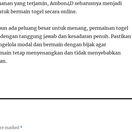
manan yang terjamin, Ambon4D seharusnya menjadi
tuk bermain togel secara online.
pun ada peluang besar untuk menang, permainan togel
 dengan tanggung jawab dan kesadaran penuh. Pastikan
ngelola modal dan bermain dengan bijak agar
main tetap menyenangkan dan tidak menyebabkan
an.
 are marked
*