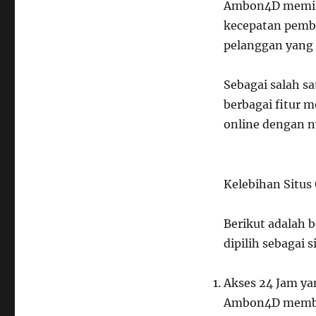
Ambon4D memilik
kecepatan pemba
pelanggan yang 
Sebagai salah s
berbagai fitur
online dengan 
Kelebihan Situ
Berikut adalah
dipilih sebagai s
Akses 24 Jam y
Ambon4D member