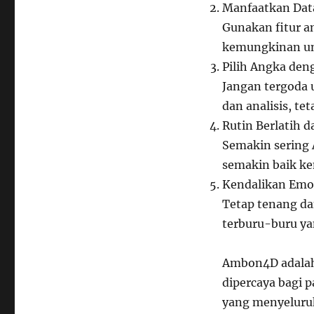
Manfaatkan Data
Gunakan fitur a
kemungkinan u
Pilih Angka den
Jangan tergoda 
dan analisis, tet
Rutin Berlatih d
Semakin sering 
semakin baik k
Kendalikan Emo
Tetap tenang da
terburu-buru yan
Ambon4D adalah 
dipercaya bagi p
yang menyeluruh