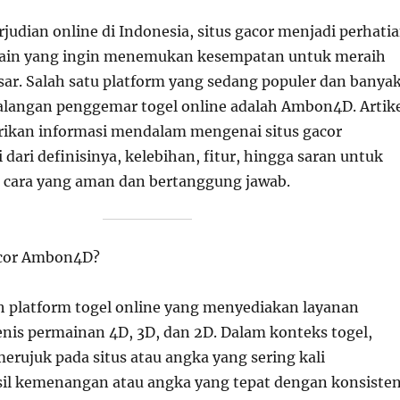
judian online di Indonesia, situs gacor menjadi perhati
ain yang ingin menemukan kesempatan untuk meraih
r. Salah satu platform yang sedang populer dan banya
kalangan penggemar togel online adalah Ambon4D. Artik
ikan informasi mendalam mengenai situs gacor
 dari definisinya, kelebihan, fitur, hingga saran untuk
 cara yang aman dan bertanggung jawab.
acor Ambon4D?
platform togel online yang menyediakan layanan
enis permainan 4D, 3D, dan 2D. Dalam konteks togel,
merujuk pada situs atau angka yang sering kali
l kemenangan atau angka yang tepat dengan konsisten