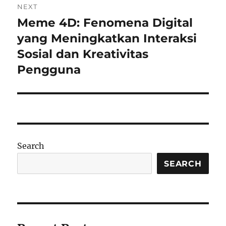
NEXT
Meme 4D: Fenomena Digital
Next
post:
yang Meningkatkan Interaksi
Sosial dan Kreativitas
Pengguna
Search
SEARCH