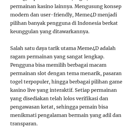
permainan kasino lainnya. Mengusung konsep
modern dan user-friendly, Meme4D menjadi
pilihan banyak pengguna di Indonesia berkat
keunggulan yang ditawarkannya.
Salah satu daya tarik utama Meme4D adalah
ragam permainan yang sangat lengkap.
Pengguna bisa memilih berbagai macam
permainan slot dengan tema menarik, pasaran
togel terpopuler, hingga berbagai pilihan game
kasino live yang interaktif. Setiap permainan
yang disediakan telah lolos verifikasi dan
pengawasan ketat, sehingga pemain bisa
menikmati pengalaman bermain yang adil dan
transparan.