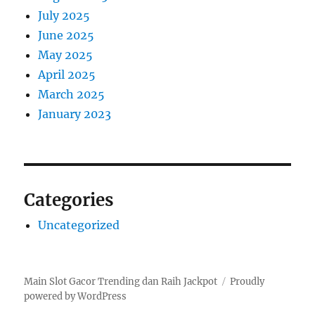
July 2025
June 2025
May 2025
April 2025
March 2025
January 2023
Categories
Uncategorized
Main Slot Gacor Trending dan Raih Jackpot
Proudly
powered by WordPress