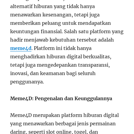
alternatif hiburan yang tidak hanya
menawarkan kesenangan, tetapi juga
memberikan peluang untuk mendapatkan
keuntungan finansial. Salah satu platform yang
hadir menjawab kebutuhan tersebut adalah
meme4d
. Platform ini tidak hanya
menghadirkan hiburan digital berkualitas,
tetapi juga mengedepankan transparansi,
inovasi, dan keamanan bagi seluruh
penggunanya.
Meme4D: Pengenalan dan Keunggulannya
Meme4D merupakan platform hiburan digital
yang menawarkan berbagai jenis permainan
daring, seperti slot online, togel, dan