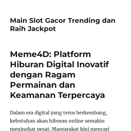
Main Slot Gacor Trending dan
Raih Jackpot
Meme4D: Platform
Hiburan Digital Inovatif
dengan Ragam
Permainan dan
Keamanan Terpercaya
Dalam era digital yang terus berkembang,
kebutuhan akan hiburan online semakin
meningkat pesat. Masyarakat kini mencari