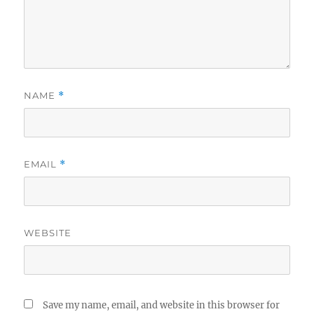
NAME
*
EMAIL
*
WEBSITE
Save my name, email, and website in this browser for