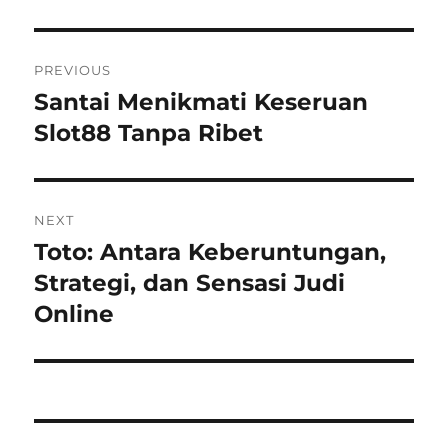
Post
PREVIOUS
navigation
Santai Menikmati Keseruan
Previous
post:
Slot88 Tanpa Ribet
NEXT
Toto: Antara Keberuntungan,
Next
post:
Strategi, dan Sensasi Judi
Online