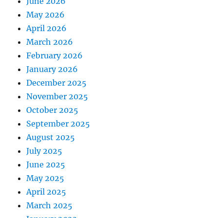
June 2026
May 2026
April 2026
March 2026
February 2026
January 2026
December 2025
November 2025
October 2025
September 2025
August 2025
July 2025
June 2025
May 2025
April 2025
March 2025