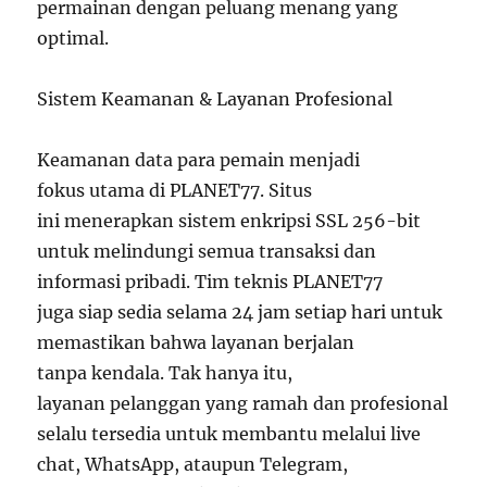
permainan dengan peluang menang yang
optimal.
Sistem Keamanan & Layanan Profesional
Keamanan data para pemain menjadi
fokus utama di PLANET77. Situs
ini menerapkan sistem enkripsi SSL 256-bit
untuk melindungi semua transaksi dan
informasi pribadi. Tim teknis PLANET77
juga siap sedia selama 24 jam setiap hari untuk
memastikan bahwa layanan berjalan
tanpa kendala. Tak hanya itu,
layanan pelanggan yang ramah dan profesional
selalu tersedia untuk membantu melalui live
chat, WhatsApp, ataupun Telegram,