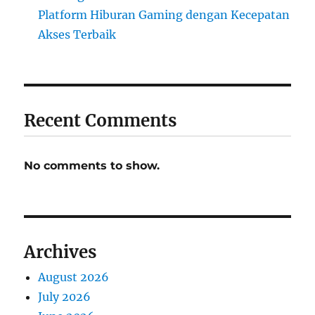
Platform Hiburan Gaming dengan Kecepatan
Akses Terbaik
Recent Comments
No comments to show.
Archives
August 2026
July 2026