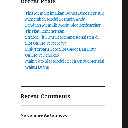
Recent Posts
Tips Memaksimalkan Bonus Deposit untuk
Menambah Modal Bermain Anda
Panduan Memilih Mesin Slot Berdasarkan
Tingkat Kemenangan
Strategi Jitu Untuk Menang Konsisten di
Slot Online Terpercaya
Link Terbaru Toto Slot Gacor Dan Fitur
Online Terlengkap
Main Toto Slot Modal Receh Untuk Mengisi
Waktu Luang
Recent Comments
No comments to show.