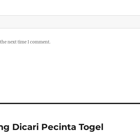
 the next time I comment.
ng Dicari Pecinta Togel