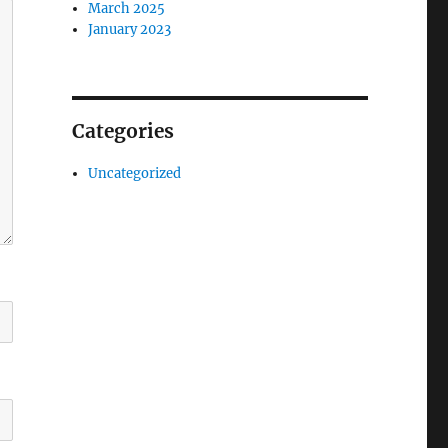
March 2025
January 2023
Categories
Uncategorized