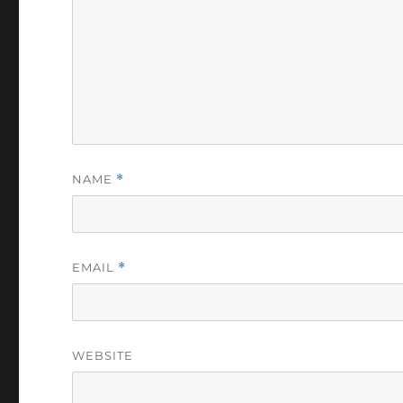
NAME
*
EMAIL
*
WEBSITE