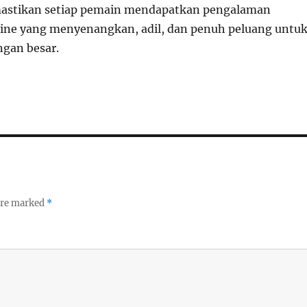
stikan setiap pemain mendapatkan pengalaman
line yang menyenangkan, adil, dan penuh peluang untu
gan besar.
 are marked
*