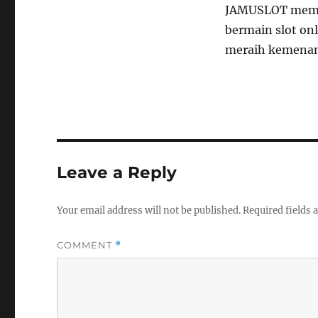
JAMUSLOT mema
bermain slot on
meraih kemenan
Leave a Reply
Your email address will not be published.
Required fields
COMMENT
*