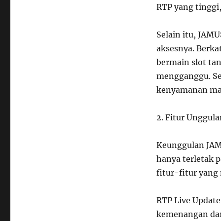
RTP yang tingg
Selain itu, JAM
aksesnya. Berka
bermain slot ta
mengganggu. Se
kenyamanan mak
2. Fitur Unggul
Keunggulan JA
hanya terletak p
fitur-fitur yan
RTP Live Update
kemenangan dari