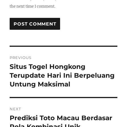
the next time I comment.
Post
PREVIOUS
navigation
Situs Togel Hongkong
Previous
post:
Terupdate Hari Ini Berpeluang
Untung Maksimal
NEXT
Prediksi Toto Macau Berdasar
Next
post:
Pola Kombinasi Unik