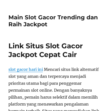
Main Slot Gacor Trending dan
Raih Jackpot
Link Situs Slot Gacor
Jackpot Cepat Cair
slot gacor hari ini
Mencari situs link alternatif
slot yang aman dan terpercaya menjadi
prioritas utama bagi para penggemar
permainan slot online. Dengan banyaknya
pilihan, pemain harus selektif dalam memilih
platform yang menawarkan pengalaman