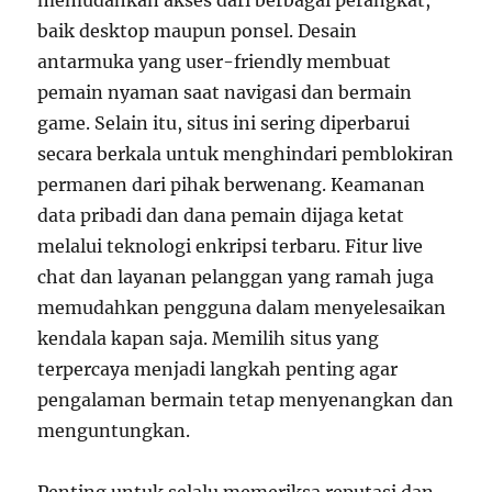
memudahkan akses dari berbagai perangkat,
baik desktop maupun ponsel. Desain
antarmuka yang user-friendly membuat
pemain nyaman saat navigasi dan bermain
game. Selain itu, situs ini sering diperbarui
secara berkala untuk menghindari pemblokiran
permanen dari pihak berwenang. Keamanan
data pribadi dan dana pemain dijaga ketat
melalui teknologi enkripsi terbaru. Fitur live
chat dan layanan pelanggan yang ramah juga
memudahkan pengguna dalam menyelesaikan
kendala kapan saja. Memilih situs yang
terpercaya menjadi langkah penting agar
pengalaman bermain tetap menyenangkan dan
menguntungkan.