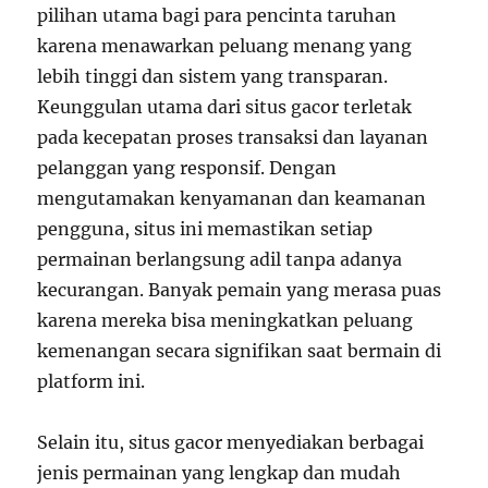
pilihan utama bagi para pencinta taruhan
karena menawarkan peluang menang yang
lebih tinggi dan sistem yang transparan.
Keunggulan utama dari situs gacor terletak
pada kecepatan proses transaksi dan layanan
pelanggan yang responsif. Dengan
mengutamakan kenyamanan dan keamanan
pengguna, situs ini memastikan setiap
permainan berlangsung adil tanpa adanya
kecurangan. Banyak pemain yang merasa puas
karena mereka bisa meningkatkan peluang
kemenangan secara signifikan saat bermain di
platform ini.
Selain itu, situs gacor menyediakan berbagai
jenis permainan yang lengkap dan mudah