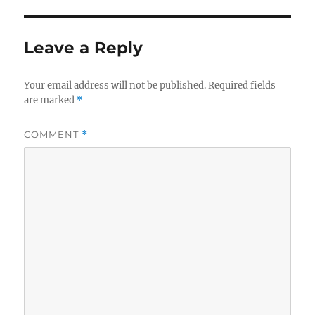
Leave a Reply
Your email address will not be published.
Required fields
are marked
*
COMMENT
*