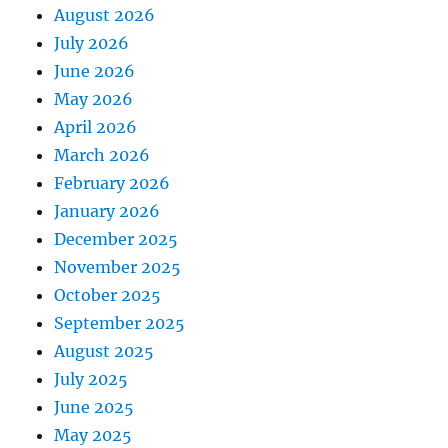
August 2026
July 2026
June 2026
May 2026
April 2026
March 2026
February 2026
January 2026
December 2025
November 2025
October 2025
September 2025
August 2025
July 2025
June 2025
May 2025