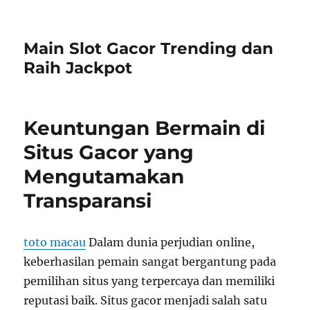
Main Slot Gacor Trending dan
Raih Jackpot
Keuntungan Bermain di
Situs Gacor yang
Mengutamakan
Transparansi
toto macau
Dalam dunia perjudian online,
keberhasilan pemain sangat bergantung pada
pemilihan situs yang terpercaya dan memiliki
reputasi baik. Situs gacor menjadi salah satu