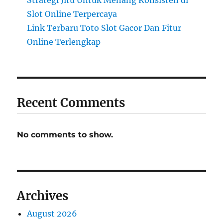
Strategi Jitu Untuk Menang Konsisten di
Slot Online Terpercaya
Link Terbaru Toto Slot Gacor Dan Fitur
Online Terlengkap
Recent Comments
No comments to show.
Archives
August 2026