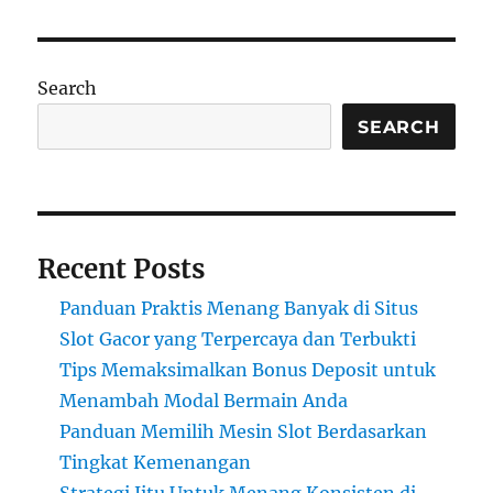
Search
SEARCH
Recent Posts
Panduan Praktis Menang Banyak di Situs
Slot Gacor yang Terpercaya dan Terbukti
Tips Memaksimalkan Bonus Deposit untuk
Menambah Modal Bermain Anda
Panduan Memilih Mesin Slot Berdasarkan
Tingkat Kemenangan