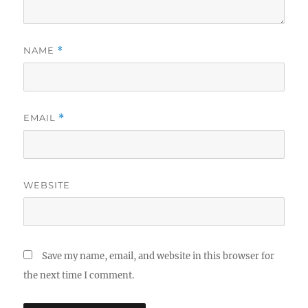
NAME
*
EMAIL
*
WEBSITE
Save my name, email, and website in this browser for
the next time I comment.