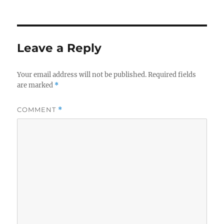
on
Leave a Reply
Your email address will not be published.
Required fields
are marked
*
COMMENT
*