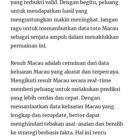
yang terbukti valid. Dengan begitu, peluang
untuk mendapatkan hasil yang
menguntungkan makin meningkat. Jangan
ragu untuk memanfaatkan data toto Macau
sebagai senjata ampuh dalam menaklukkan
permainan ini.
Result Macau adalah cerminan dari data
keluaran Macau yang akurat dan terpercaya.
Mengikuti result Macau secara real-time
memberi peluang untuk melakukan prediksi
yang lebih cerdas dan cepat. Dengan
memanfaatkan data keluaran Macau yang
lengkap dan terupdate, bettor dapat
menghindari tebakan asal-asalan dan beralih
ke strategi berbasis fakta. Hal ini tentu