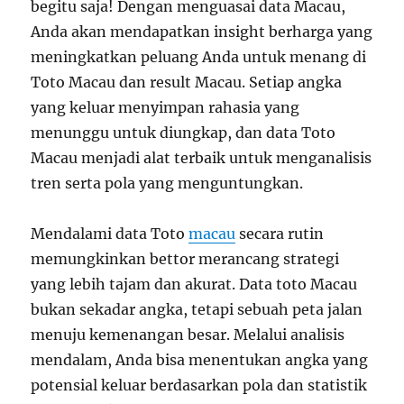
begitu saja! Dengan menguasai data Macau,
Anda akan mendapatkan insight berharga yang
meningkatkan peluang Anda untuk menang di
Toto Macau dan result Macau. Setiap angka
yang keluar menyimpan rahasia yang
menunggu untuk diungkap, dan data Toto
Macau menjadi alat terbaik untuk menganalisis
tren serta pola yang menguntungkan.
Mendalami data Toto
macau
secara rutin
memungkinkan bettor merancang strategi
yang lebih tajam dan akurat. Data toto Macau
bukan sekadar angka, tetapi sebuah peta jalan
menuju kemenangan besar. Melalui analisis
mendalam, Anda bisa menentukan angka yang
potensial keluar berdasarkan pola dan statistik