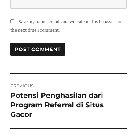
Save my name, email, and website in this browser for
the next time I comment.
Post
PREVIOUS
navigation
Potensi Penghasilan dari
Previous
post:
Program Referral di Situs
Gacor