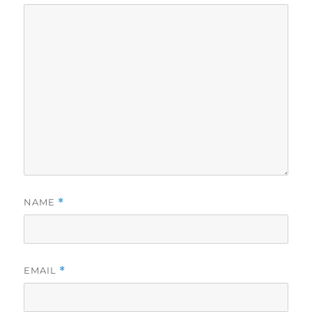
NAME
*
EMAIL
*