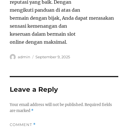
reputasi yang baik. Dengan
mengikuti panduan di atas dan
bermain dengan bijak, Anda dapat merasakan
sensasi kemenangan dan
keseruan dalam bermain slot
online dengan maksimal.
Author
Posted
admin
September 9, 2025
on
Leave a Reply
Your email address will not be published.
Required fields
are marked
*
COMMENT
*