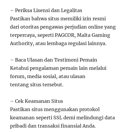
– Periksa Lisensi dan Legalitas
Pastikan bahwa situs memiliki izin resmi
dari otoritas pengawas perjudian online yang
terpercaya, seperti PAGCOR, Malta Gaming
Authority, atau lembaga regulasi lainnya.
– Baca Ulasan dan Testimoni Pemain
Ketahui pengalaman pemain lain melalui
forum, media sosial, atau ulasan
tentang situs tersebut.
– Cek Keamanan Situs
Pastikan situs menggunakan protokol
keamanan seperti SSL demi melindungi data
pribadi dan transaksi finansial Anda.