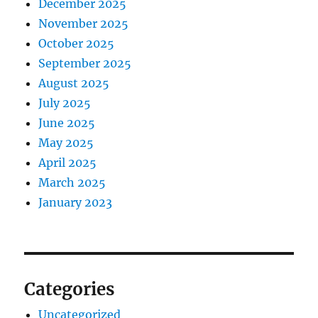
December 2025
November 2025
October 2025
September 2025
August 2025
July 2025
June 2025
May 2025
April 2025
March 2025
January 2023
Categories
Uncategorized