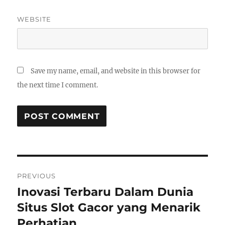
WEBSITE
Save my name, email, and website in this browser for
the next time I comment.
Post
PREVIOUS
navigation
Inovasi Terbaru Dalam Dunia
Previous
post:
Situs Slot Gacor yang Menarik
Perhatian