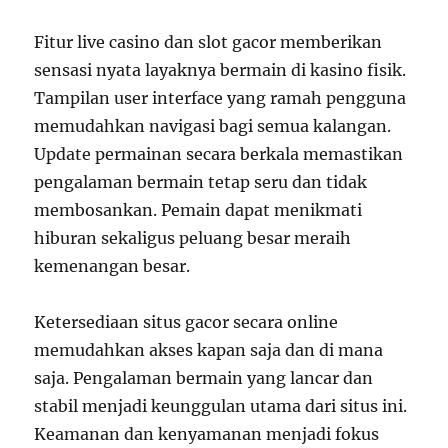
Fitur live casino dan slot gacor memberikan
sensasi nyata layaknya bermain di kasino fisik.
Tampilan user interface yang ramah pengguna
memudahkan navigasi bagi semua kalangan.
Update permainan secara berkala memastikan
pengalaman bermain tetap seru dan tidak
membosankan. Pemain dapat menikmati
hiburan sekaligus peluang besar meraih
kemenangan besar.
Ketersediaan situs gacor secara online
memudahkan akses kapan saja dan di mana
saja. Pengalaman bermain yang lancar dan
stabil menjadi keunggulan utama dari situs ini.
Keamanan dan kenyamanan menjadi fokus