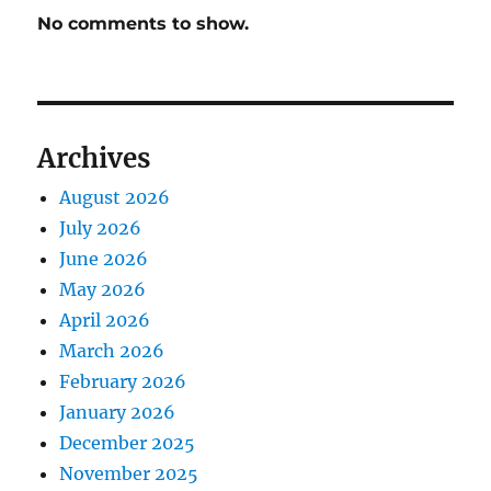
No comments to show.
Archives
August 2026
July 2026
June 2026
May 2026
April 2026
March 2026
February 2026
January 2026
December 2025
November 2025