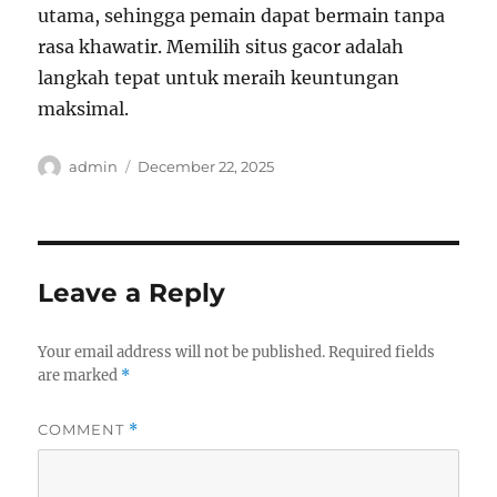
utama, sehingga pemain dapat bermain tanpa
rasa khawatir. Memilih situs gacor adalah
langkah tepat untuk meraih keuntungan
maksimal.
Author
Posted
admin
December 22, 2025
on
Leave a Reply
Your email address will not be published.
Required fields
are marked
*
COMMENT
*