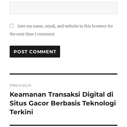
Save my name, email, and website in this browser for
the next time I comment.
Post
PREVIOUS
navigation
Keamanan Transaksi Digital di
Previous
post:
Situs Gacor Berbasis Teknologi
Terkini