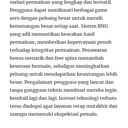
variasi permainan yang lengkap dan inovatif.
Pengguna dapat menikmati berbagai game
seru dengan peluang besar untuk meraih
kemenangan besar setiap saat. Sistem RNG
yang adil memastikan keacakan hasil
permainan, memberikan kepercayaan penuh
terhadap integritas permainan. Penawaran
bonus menarik dan free spins menambah
keseruan bermain, sekaligus meningkatkan
peluang untuk mendapatkan keuntungan lebih
besar. Pengalaman pengguna yang lancar dan
tanpa gangguan teknis membuat mereka ingin
kembali lagi dan lagi. Inovasi teknologi terbaru
terus diadopsi agar layanan tetap mutakhir dan
mampu memenuhi ekspektasi pemain.