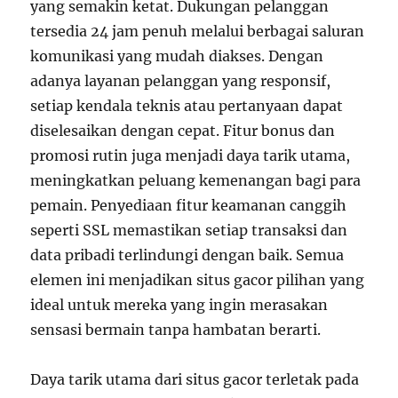
yang semakin ketat. Dukungan pelanggan
tersedia 24 jam penuh melalui berbagai saluran
komunikasi yang mudah diakses. Dengan
adanya layanan pelanggan yang responsif,
setiap kendala teknis atau pertanyaan dapat
diselesaikan dengan cepat. Fitur bonus dan
promosi rutin juga menjadi daya tarik utama,
meningkatkan peluang kemenangan bagi para
pemain. Penyediaan fitur keamanan canggih
seperti SSL memastikan setiap transaksi dan
data pribadi terlindungi dengan baik. Semua
elemen ini menjadikan situs gacor pilihan yang
ideal untuk mereka yang ingin merasakan
sensasi bermain tanpa hambatan berarti.
Daya tarik utama dari situs gacor terletak pada