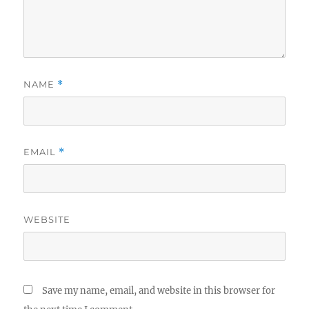
NAME
*
EMAIL
*
WEBSITE
Save my name, email, and website in this browser for