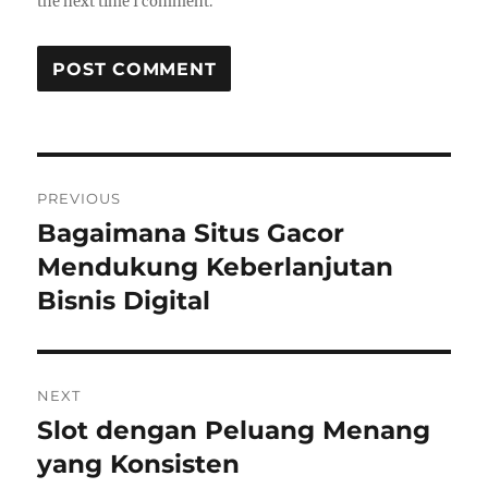
the next time I comment.
Post
PREVIOUS
navigation
Bagaimana Situs Gacor
Previous
post:
Mendukung Keberlanjutan
Bisnis Digital
NEXT
Slot dengan Peluang Menang
Next
post:
yang Konsisten