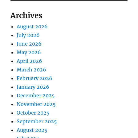
Archives
August 2026
July 2026
June 2026
May 2026
April 2026
March 2026
February 2026
January 2026
December 2025
November 2025
October 2025
September 2025
August 2025