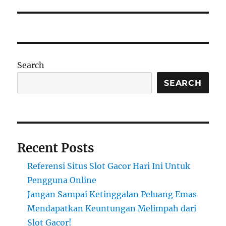
Search
SEARCH
Recent Posts
Referensi Situs Slot Gacor Hari Ini Untuk
Pengguna Online
Jangan Sampai Ketinggalan Peluang Emas
Mendapatkan Keuntungan Melimpah dari
Slot Gacor!