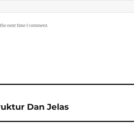
 the next time I comment.
ruktur Dan Jelas