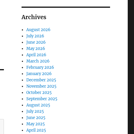
Archives
August 2026
July 2026
June 2026
May 2026
April 2026
March 2026
February 2026
January 2026
December 2025
November 2025
October 2025
September 2025
August 2025
July 2025
June 2025
May 2025
April 2025