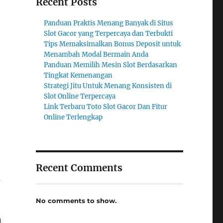
Recent Posts
Panduan Praktis Menang Banyak di Situs
Slot Gacor yang Terpercaya dan Terbukti
Tips Memaksimalkan Bonus Deposit untuk
Menambah Modal Bermain Anda
Panduan Memilih Mesin Slot Berdasarkan
Tingkat Kemenangan
Strategi Jitu Untuk Menang Konsisten di
Slot Online Terpercaya
Link Terbaru Toto Slot Gacor Dan Fitur
Online Terlengkap
Recent Comments
m
No comments to show.
n