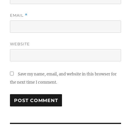
EMAIL
*
WEBSITE
Save my name, email, and website in this browser for
the next time I comment.
Post