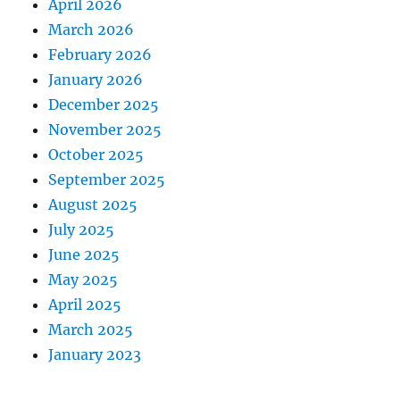
April 2026
March 2026
February 2026
January 2026
December 2025
November 2025
October 2025
September 2025
August 2025
July 2025
June 2025
May 2025
April 2025
March 2025
January 2023