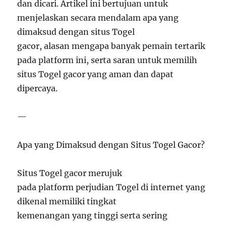
dan dicari. Artikel ini bertujuan untuk
menjelaskan secara mendalam apa yang
dimaksud dengan situs Togel
gacor, alasan mengapa banyak pemain tertarik
pada platform ini, serta saran untuk memilih
situs Togel gacor yang aman dan dapat
dipercaya.
—
Apa yang Dimaksud dengan Situs Togel Gacor?
Situs Togel gacor merujuk
pada platform perjudian Togel di internet yang
dikenal memiliki tingkat
kemenangan yang tinggi serta sering