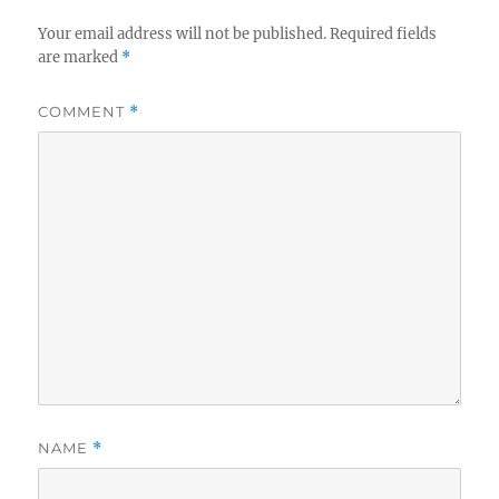
Your email address will not be published.
Required fields
are marked
*
COMMENT
*
NAME
*