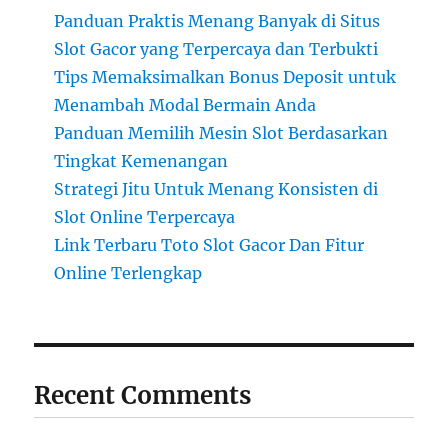
Panduan Praktis Menang Banyak di Situs
Slot Gacor yang Terpercaya dan Terbukti
Tips Memaksimalkan Bonus Deposit untuk
Menambah Modal Bermain Anda
Panduan Memilih Mesin Slot Berdasarkan
Tingkat Kemenangan
Strategi Jitu Untuk Menang Konsisten di
Slot Online Terpercaya
Link Terbaru Toto Slot Gacor Dan Fitur
Online Terlengkap
Recent Comments