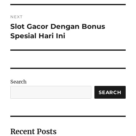
NEXT
Slot Gacor Dengan Bonus
Next
post:
Spesial Hari Ini
Search
SEARCH
Recent Posts