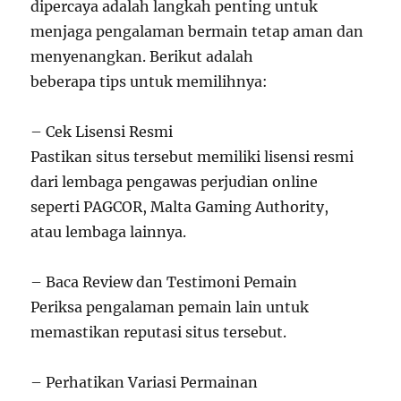
dipercaya adalah langkah penting untuk
menjaga pengalaman bermain tetap aman dan
menyenangkan. Berikut adalah
beberapa tips untuk memilihnya:
– Cek Lisensi Resmi
Pastikan situs tersebut memiliki lisensi resmi
dari lembaga pengawas perjudian online
seperti PAGCOR, Malta Gaming Authority,
atau lembaga lainnya.
– Baca Review dan Testimoni Pemain
Periksa pengalaman pemain lain untuk
memastikan reputasi situs tersebut.
– Perhatikan Variasi Permainan