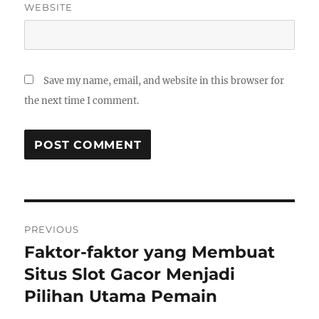
WEBSITE
Save my name, email, and website in this browser for
the next time I comment.
Post
PREVIOUS
navigation
Faktor-faktor yang Membuat
Previous
post:
Situs Slot Gacor Menjadi
Pilihan Utama Pemain