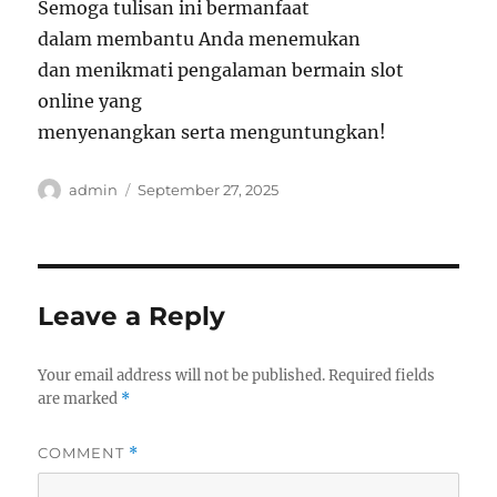
Semoga tulisan ini bermanfaat
dalam membantu Anda menemukan
dan menikmati pengalaman bermain slot
online yang
menyenangkan serta menguntungkan!
Author
Posted
admin
September 27, 2025
on
Leave a Reply
Your email address will not be published.
Required fields
are marked
*
COMMENT
*