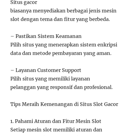
Situs gacor
biasanya menyediakan berbagai jenis mesin
slot dengan tema dan fitur yang berbeda.
– Pastikan Sistem Keamanan
Pilih situs yang menerapkan sistem enkripsi
data dan metode pembayaran yang aman.
– Layanan Customer Support
Pilih situs yang memiliki layanan
pelanggan yang responsif dan profesional.
Tips Meraih Kemenangan di Situs Slot Gacor
1. Pahami Aturan dan Fitur Mesin Slot
Setiap mesin slot memiliki aturan dan