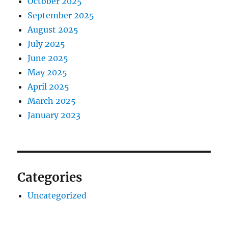
October 2025
September 2025
August 2025
July 2025
June 2025
May 2025
April 2025
March 2025
January 2023
Categories
Uncategorized