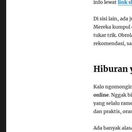
info lewat
link s
Di sisi lain, ad
Mereka kumpul d
tukar trik. Obr
rekomendasi, sa
Hiburan 
Kalo ngomongin 
online
. Nggak bi
yang selalu ram
dan praktis, ora
Ada banyak alasa