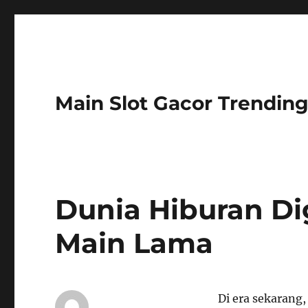
Main Slot Gacor Trendin
Dunia Hiburan Di
Main Lama
Di era sekarang,