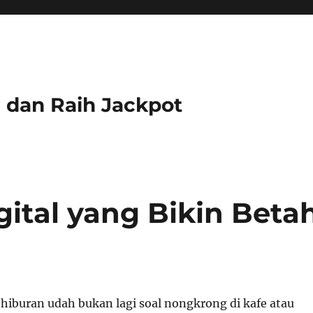
g dan Raih Jackpot
gital yang Bikin Beta
 hiburan udah bukan lagi soal nongkrong di kafe atau