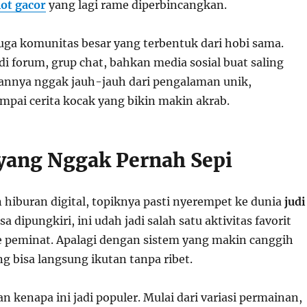
lot gacor
yang lagi rame diperbincangkan.
a juga komunitas besar yang terbentuk dari hobi sama.
i forum, grup chat, bahkan media sosial buat saling
olannya nggak jauh-jauh dari pengalaman unik,
mpai cerita kocak yang bikin makin akrab.
yang Nggak Pernah Sepi
hiburan digital, topiknya pasti nyerempet ke dunia
judi
sa dipungkiri, ini udah jadi salah satu aktivitas favorit
e peminat. Apalagi dengan sistem yang makin canggih
ng bisa langsung ikutan tanpa ribet.
n kenapa ini jadi populer. Mulai dari variasi permainan,