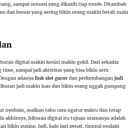
ng, sampai sensasi yang dikasih tiap ronde. Ditambah
mo dan bonus yang sering bikin orang makin betah mai
lan
iburan digital makin kesini makin gokil. Dari sekadar
g time, sampai jadi aktivitas yang bisa bikin seru
 Dengan adanya
link slot gacor
dan perkembangan
judi
 hiburan jadi makin luas dan bikin orang nggak gampang
ut nyobain, asalkan tahu cara ngatur waktu dan tetap
da akhirnya, hiburan digital itu tujuan utamanya adalah
an bikin pusing. Jadi, kalo lagi penat, tinggal nyalain