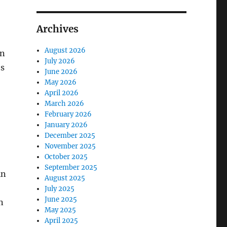
Archives
August 2026
in
July 2026
es
June 2026
May 2026
April 2026
March 2026
February 2026
January 2026
December 2025
November 2025
October 2025
September 2025
in
August 2025
July 2025
June 2025
n
May 2025
April 2025