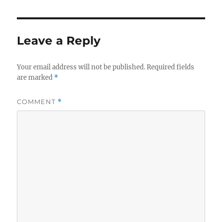
Leave a Reply
Your email address will not be published.
Required fields
are marked
*
COMMENT
*