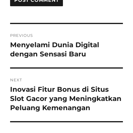
Post
PREVIOUS
navigation
Menyelami Dunia Digital
Previous
post:
dengan Sensasi Baru
NEXT
Inovasi Fitur Bonus di Situs
Next
post:
Slot Gacor yang Meningkatkan
Peluang Kemenangan