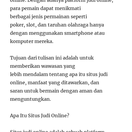
online. Dengan adanya platform judi online,
para pemain dapat menikmati
berbagai jenis permainan seperti
poker, slot, dan taruhan olahraga hanya
dengan menggunakan smartphone atau
komputer mereka.
Tujuan dari tulisan ini adalah untuk
memberikan wawasan yang
lebih mendalam tentang apa itu situs judi
online, manfaat yang ditawarkan, dan
saran untuk bermain dengan aman dan
menguntungkan.
Apa Itu Situs Judi Online?