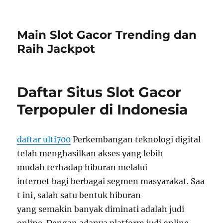
Main Slot Gacor Trending dan
Raih Jackpot
Daftar Situs Slot Gacor
Terpopuler di Indonesia
daftar ulti700
Perkembangan teknologi digital
telah menghasilkan akses yang lebih
mudah terhadap hiburan melalui
internet bagi berbagai segmen masyarakat. Saa
t ini, salah satu bentuk hiburan
yang semakin banyak diminati adalah judi