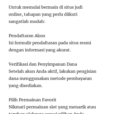
Untuk memulai bermain di situs judi
online, tahapan yang perlu diikuti
sangatlah mudah:
Pendaftaran Akun
Isi formulir pendaftaran pada situs resmi
dengan informasi yang akurat.
Verifikasi dan Penyimpanan Dana
Setelah akun Anda aktif, lakukan pengisian
dana menggunakan metode pembayaran
yang disediakan.
Pilih Permainan Favorit
Nikmati permainan slot yang menarik atau