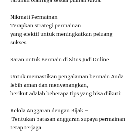
taruhan olahraga sesuai pilihan Anda.
Nikmati Permainan
Terapkan strategi permainan
yang efektif untuk meningkatkan peluang
sukses.
Saran untuk Bermain di Situs Judi Online
Untuk memastikan pengalaman bermain Anda
lebih aman dan menyenangkan,
berikut adalah beberapa tips yang bisa diikuti:
Kelola Anggaran dengan Bijak –
Tentukan batasan anggaran supaya permainan
tetap terjaga.