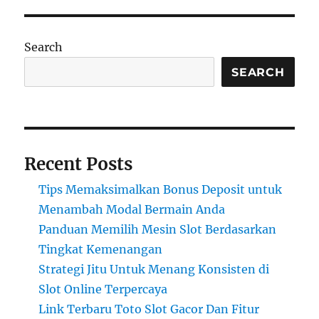
Search
SEARCH
Recent Posts
Tips Memaksimalkan Bonus Deposit untuk
Menambah Modal Bermain Anda
Panduan Memilih Mesin Slot Berdasarkan
Tingkat Kemenangan
Strategi Jitu Untuk Menang Konsisten di
Slot Online Terpercaya
Link Terbaru Toto Slot Gacor Dan Fitur