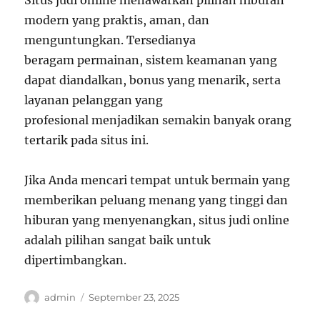
Situs judi online menawarkan pilihan hiburan
modern yang praktis, aman, dan
menguntungkan. Tersedianya
beragam permainan, sistem keamanan yang
dapat diandalkan, bonus yang menarik, serta
layanan pelanggan yang
profesional menjadikan semakin banyak orang
tertarik pada situs ini.
Jika Anda mencari tempat untuk bermain yang
memberikan peluang menang yang tinggi dan
hiburan yang menyenangkan, situs judi online
adalah pilihan sangat baik untuk
dipertimbangkan.
Author
Posted
admin
September 23, 2025
on