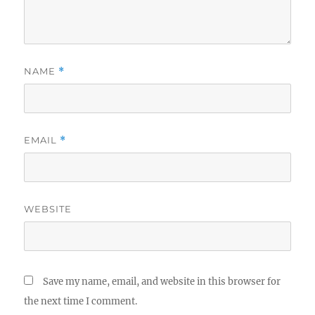
NAME
*
EMAIL
*
WEBSITE
Save my name, email, and website in this browser for
the next time I comment.