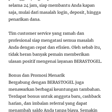
selama 24 jam, siap membantu Anda kapan
saja, mulai dari masalah login, deposit, hingga
penarikan dana.
Tim customer service yang ramah dan
profesional siap mengatasi semua masalah
Anda dengan cepat dan efisien. Oleh sebab itu,
tidak heran banyak pemain memberikan
ulasan positif mengenai layanan BERASTOGEL.
Bonus dan Promosi Menarik
Bergabung dengan BERASTOGEL juga
menawarkan berbagai keuntungan tambahan.
Terdapat bonus untuk anggota baru, cashback
harian, dan imbalan referral yang dapat
menambah saldo Anda tanpa biaya. Semakin