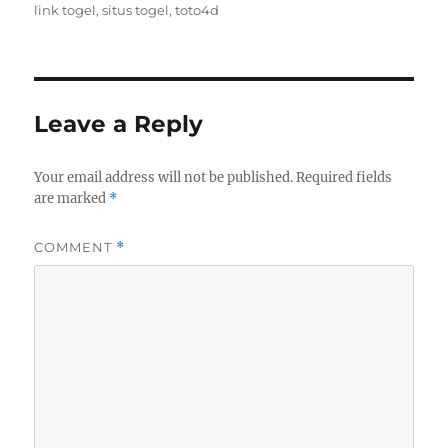
on
link togel
,
situs togel
,
toto4d
Leave a Reply
Your email address will not be published.
Required fields
are marked
*
COMMENT
*