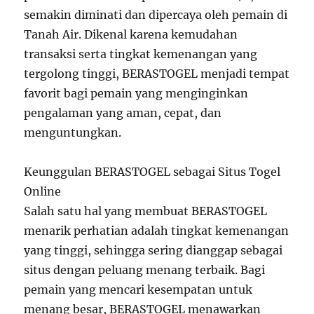
semakin diminati dan dipercaya oleh pemain di
Tanah Air. Dikenal karena kemudahan
transaksi serta tingkat kemenangan yang
tergolong tinggi, BERASTOGEL menjadi tempat
favorit bagi pemain yang menginginkan
pengalaman yang aman, cepat, dan
menguntungkan.
Keunggulan BERASTOGEL sebagai Situs Togel
Online
Salah satu hal yang membuat BERASTOGEL
menarik perhatian adalah tingkat kemenangan
yang tinggi, sehingga sering dianggap sebagai
situs dengan peluang menang terbaik. Bagi
pemain yang mencari kesempatan untuk
menang besar, BERASTOGEL menawarkan