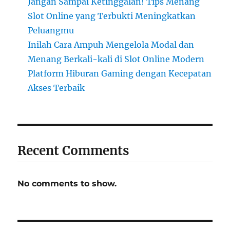
Jangan Sampai Ketinggalan! Tips Menang
Slot Online yang Terbukti Meningkatkan
Peluangmu
Inilah Cara Ampuh Mengelola Modal dan
Menang Berkali-kali di Slot Online Modern
Platform Hiburan Gaming dengan Kecepatan
Akses Terbaik
Recent Comments
No comments to show.