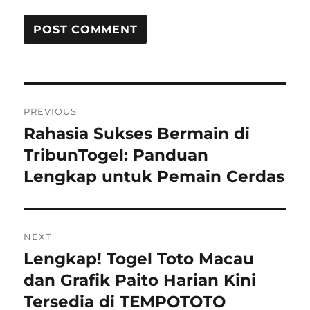
Post
PREVIOUS
navigation
Rahasia Sukses Bermain di
Previous
post:
TribunTogel: Panduan
Lengkap untuk Pemain Cerdas
NEXT
Lengkap! Togel Toto Macau
Next
post:
dan Grafik Paito Harian Kini
Tersedia di TEMPOTOTO