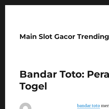
Main Slot Gacor Trendin
Bandar Toto: Pe
Togel
bandar toto
meru