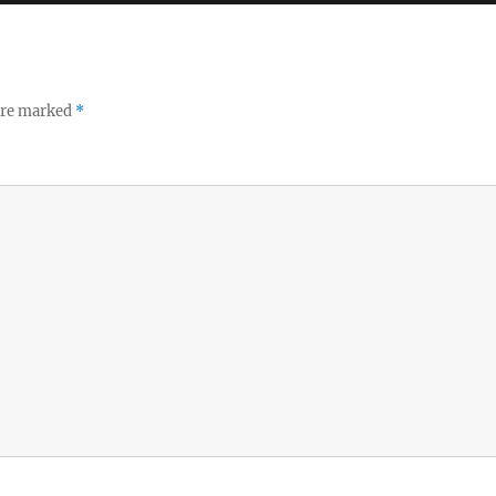
 are marked
*