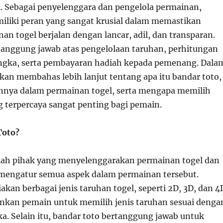
. Sebagai penyelenggara dan pengelola permainan,
iliki peran yang sangat krusial dalam memastikan
an togel berjalan dengan lancar, adil, dan transparan.
tanggung jawab atas pengelolaan taruhan, perhitungan
angka, serta pembayaran hadiah kepada pemenang. Dala
a akan membahas lebih lanjut tentang apa itu bandar toto,
nnya dalam permainan togel, serta mengapa memilih
g terpercaya sangat penting bagi pemain.
Toto?
lah pihak yang menyelenggarakan permainan togel dan
mengatur semua aspek dalam permainan tersebut.
kan berbagai jenis taruhan togel, seperti 2D, 3D, dan 4
kan pemain untuk memilih jenis taruhan sesuai denga
ka. Selain itu, bandar toto bertanggung jawab untuk