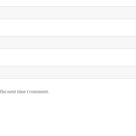
 the next time I comment.