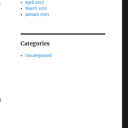
April 2025
u
March 2025
January 2023
Categories
Uncategorized
i