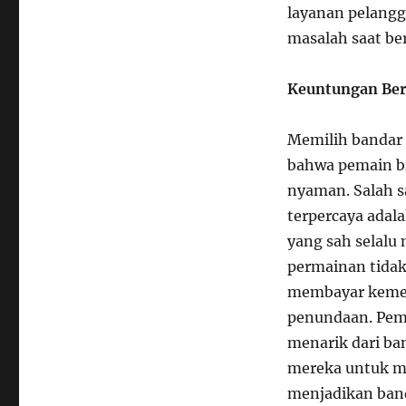
layanan pelangg
masalah saat be
Keuntungan Ber
Memilih bandar 
bahwa pemain b
nyaman. Salah 
terpercaya adal
yang sah selal
permainan tidak 
membayar kemen
penundaan. Pema
menarik dari ba
mereka untuk m
menjadikan band