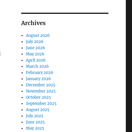
Archives
August 2026
July 2026
June 2026
i
May 2026
April 2026
March 2026
February 2026
January 2026
December 2025
November 2025
October 2025
September 2025
August 2025
July 2025
June 2025
May 2025