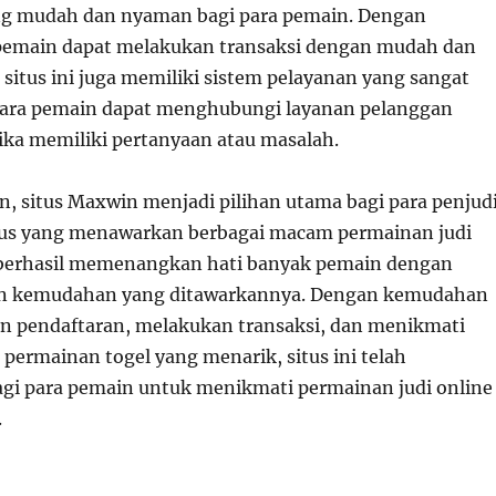
g mudah dan nyaman bagi para pemain. Dengan
 pemain dapat melakukan transaksi dengan mudah dan
u, situs ini juga memiliki sistem pelayanan yang sangat
para pemain dapat menghubungi layanan pelanggan
ka memiliki pertanyaan atau masalah.
, situs Maxwin menjadi pilihan utama bagi para penjud
itus yang menawarkan berbagai macam permainan judi
h berhasil memenangkan hati banyak pemain dengan
n kemudahan yang ditawarkannya. Dengan kemudahan
n pendaftaran, melakukan transaksi, dan menikmati
permainan togel yang menarik, situs ini telah
i para pemain untuk menikmati permainan judi online
.