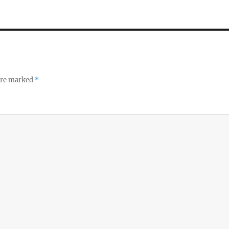
 are marked
*