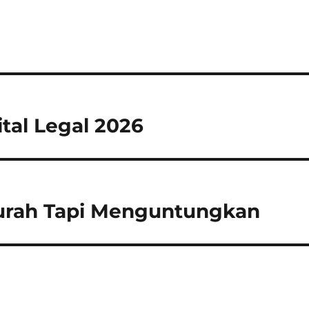
tal Legal 2026
Murah Tapi Menguntungkan