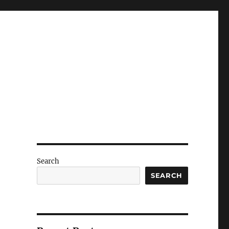
Search
SEARCH