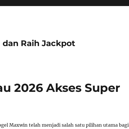
g dan Raih Jackpot
au 2026 Akses Super
ogel Maxwin telah menjadi salah satu pilihan utama bagi