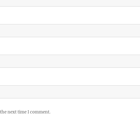
 the next time I comment.