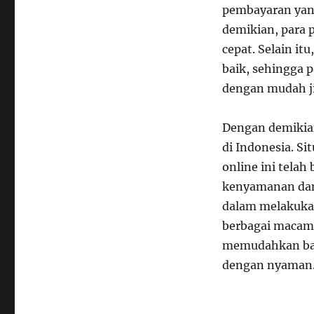
pembayaran yan
demikian, para
cepat. Selain it
baik, sehingga 
dengan mudah ji
Dengan demikian
di Indonesia. S
online ini tela
kenyamanan da
dalam melakuka
berbagai macam 
memudahkan bag
dengan nyaman