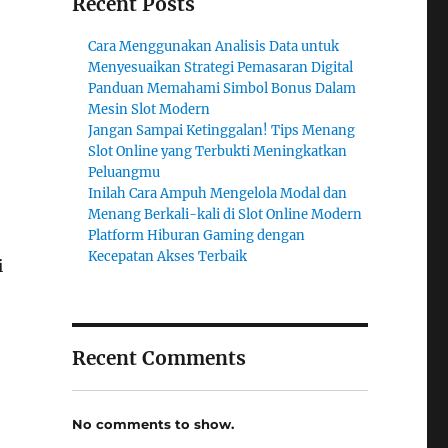
Recent Posts
Cara Menggunakan Analisis Data untuk
Menyesuaikan Strategi Pemasaran Digital
Panduan Memahami Simbol Bonus Dalam
Mesin Slot Modern
Jangan Sampai Ketinggalan! Tips Menang
Slot Online yang Terbukti Meningkatkan
Peluangmu
Inilah Cara Ampuh Mengelola Modal dan
Menang Berkali-kali di Slot Online Modern
Platform Hiburan Gaming dengan
Kecepatan Akses Terbaik
i
Recent Comments
No comments to show.