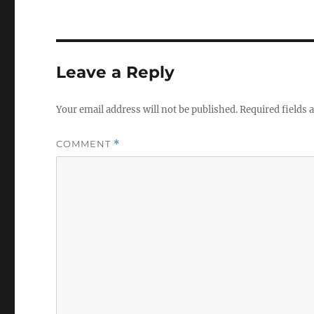
Leave a Reply
Your email address will not be published.
Required fields
COMMENT
*