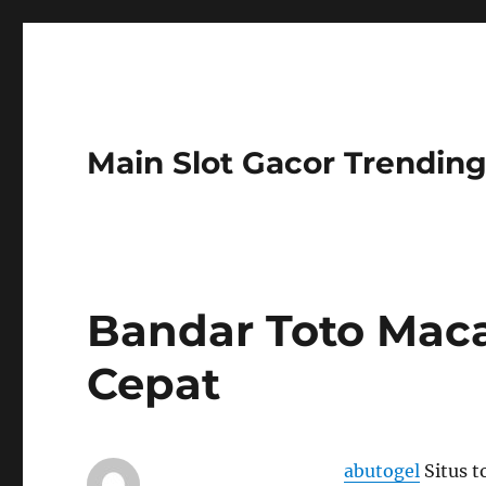
Main Slot Gacor Trendin
Bandar Toto Mac
Cepat
abutogel
Situs t