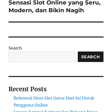
Sensasi Slot Online yang Seru,
Next
post:
Modern, dan Bikin Nagih
Search
SEARCH
Recent Posts
Referensi Situs Slot Gacor Hari Ini Untuk
Pengguna Online