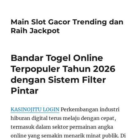
Main Slot Gacor Trending dan
Raih Jackpot
Bandar Togel Online
Terpopuler Tahun 2026
dengan Sistem Filter
Pintar
KASINOJITU LOGIN
Perkembangan industri
hiburan digital terus melaju dengan cepat,
termasuk dalam sektor permainan angka
online yang semakin menarik minat publik. Di