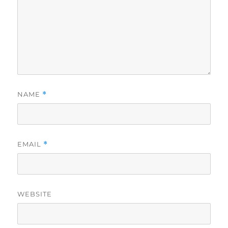
NAME
*
EMAIL
*
WEBSITE