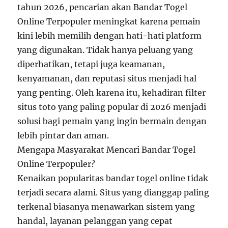
tahun 2026, pencarian akan Bandar Togel
Online Terpopuler meningkat karena pemain
kini lebih memilih dengan hati-hati platform
yang digunakan. Tidak hanya peluang yang
diperhatikan, tetapi juga keamanan,
kenyamanan, dan reputasi situs menjadi hal
yang penting. Oleh karena itu, kehadiran filter
situs toto yang paling popular di 2026 menjadi
solusi bagi pemain yang ingin bermain dengan
lebih pintar dan aman.
Mengapa Masyarakat Mencari Bandar Togel
Online Terpopuler?
Kenaikan popularitas bandar togel online tidak
terjadi secara alami. Situs yang dianggap paling
terkenal biasanya menawarkan sistem yang
handal, layanan pelanggan yang cepat