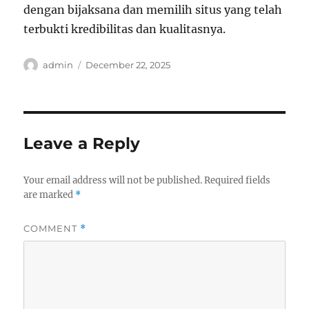
dengan bijaksana dan memilih situs yang telah
terbukti kredibilitas dan kualitasnya.
Author
Posted
admin
December 22, 2025
on
Leave a Reply
Your email address will not be published.
Required fields
are marked
*
COMMENT
*