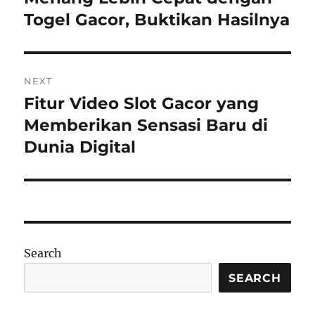
post:
Togel Gacor, Buktikan Hasilnya
NEXT
Fitur Video Slot Gacor yang
Next
post:
Memberikan Sensasi Baru di
Dunia Digital
Search
SEARCH