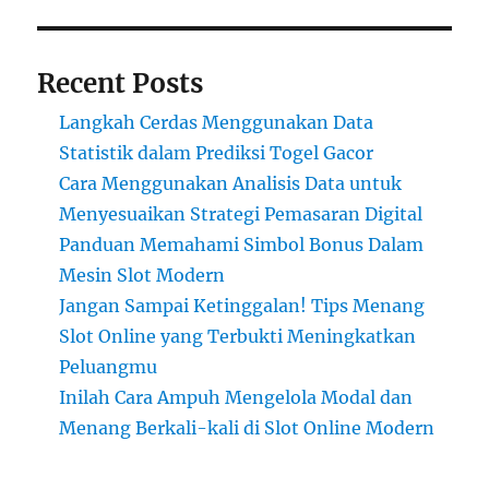
Recent Posts
Langkah Cerdas Menggunakan Data
Statistik dalam Prediksi Togel Gacor
Cara Menggunakan Analisis Data untuk
Menyesuaikan Strategi Pemasaran Digital
Panduan Memahami Simbol Bonus Dalam
Mesin Slot Modern
Jangan Sampai Ketinggalan! Tips Menang
Slot Online yang Terbukti Meningkatkan
Peluangmu
Inilah Cara Ampuh Mengelola Modal dan
Menang Berkali-kali di Slot Online Modern