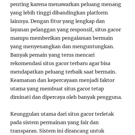
penting karena menawarkan peluang menang
yang lebih tinggi dibandingkan platform
lainnya. Dengan fitur yang lengkap dan
layanan pelanggan yang responsif, situs gacor
mampu memberikan pengalaman bermain
yang menyenangkan dan menguntungkan.
Banyak pemain yang terus mencari
rekomendasi situs gacor terbaru agar bisa
mendapatkan peluang terbaik saat bermain.
Keamanan dan kepercayaan menjadi faktor
utama yang membuat situs gacor tetap
diminati dan dipercaya oleh banyak pengguna.
Keunggulan utama dari situs gacor terletak
pada sistem permainan yang fair dan
transparan. Sistem ini dirancang untuk