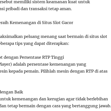
tersebut memiliki sistem keamanan kuat untuk
si pribadi dan transaksi tetap aman.
eraih Kemenangan di Situs Slot Gacor
ksimalkan peluang menang saat bermain di situs slot
eberapa tips yang dapat diterapkan:
lot dengan Persentase RTP Tinggi
Player) adalah persentase kemenangan yang
sin kepada pemain. Pilihlah mesin dengan RTP di atas
dengan Baik
untuk kemenangan dan kerugian agar tidak berlebihan
dan tetap bermain dengan cara yang bertanggung jawab