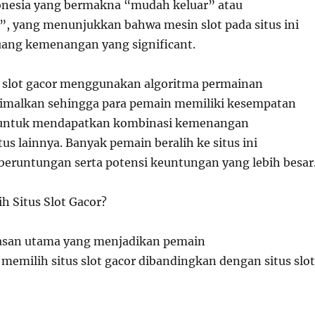
onesia yang bermakna “mudah keluar” atau
, yang menunjukkan bahwa mesin slot pada situs ini
ang kemenangan yang significant.
 slot gacor menggunakan algoritma permainan
timalkan sehingga para pemain memiliki kesempatan
k untuk mendapatkan kombinasi kemenangan
us lainnya. Banyak pemain beralih ke situs ini
beruntungan serta potensi keuntungan yang lebih besar
 Situs Slot Gacor?
lasan utama yang menjadikan pemain
memilih situs slot gacor dibandingkan dengan situs slot