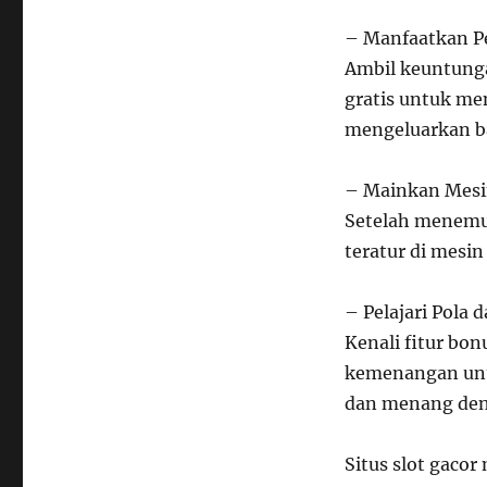
– Manfaatkan P
Ambil keuntunga
gratis untuk m
mengeluarkan b
– Mainkan Mesin
Setelah menemu
teratur di mesi
– Pelajari Pola 
Kenali fitur bon
kemenangan unt
dan menang deng
Situs slot gacor