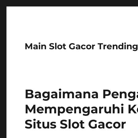
Main Slot Gacor Trendin
Bagaimana Peng
Mempengaruhi K
Situs Slot Gacor