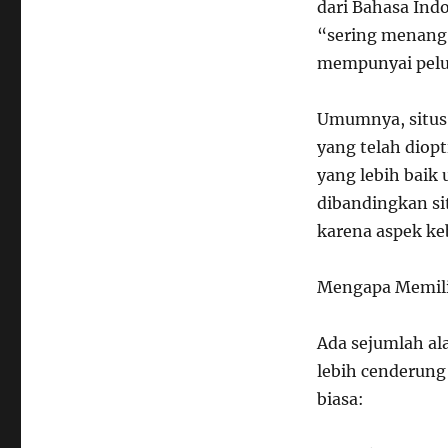
dari Bahasa Ind
“sering menang”
mempunyai pelu
Umumnya, situs
yang telah diop
yang lebih bai
dibandingkan sit
karena aspek ke
Mengapa Memilih
Ada sejumlah a
lebih cenderung 
biasa: