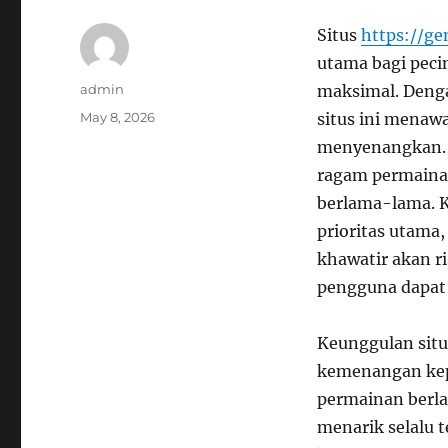
Situs
https://ge
utama bagi peci
Author
admin
maksimal. Denga
Posted
May 8, 2026
situs ini mena
on
menyenangkan. K
ragam permaina
berlama-lama. K
prioritas utama
khawatir akan r
pengguna dapat 
Keunggulan situ
kemenangan kep
permainan berla
menarik selalu 