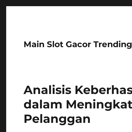
Main Slot Gacor Trendin
Analisis Keberhas
dalam Meningka
Pelanggan