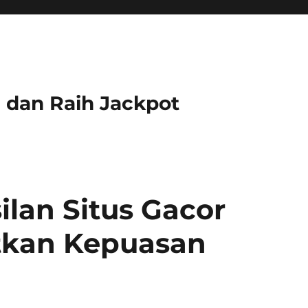
g dan Raih Jackpot
ilan Situs Gacor
tkan Kepuasan