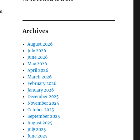
a
Archives
August 2026
July 2026
June 2026
May 2026
April 2026
March 2026
February 2026
January 2026
December 2025
November 2025
October 2025
September 2025
August 2025
July 2025
June 2025