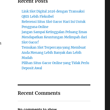
Recent Posts
Link Slot Digital 2026 dengan Transaksi
QRIS Lebih Fleksibel
Referensi Situs Slot Gacor Hari Ini Untuk
Pengguna Online
Jangan Sampai Ketinggalan Peluang Emas
Mendapatkan Keuntungan Melimpah dari
Slot Gacor!
h
Temukan Slot Terpercaya yang Membuat
Anda Menang Lebih Banyak dan Lebih
Mudah
Pilihan Situs Gacor Online yang Tidak Perlu
Deposit Awal
Recent Comments
No comments to show.