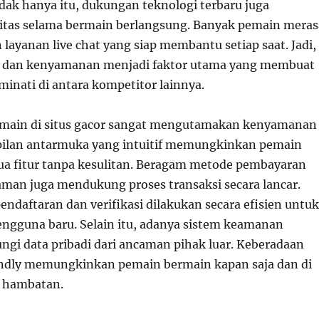
ak hanya itu, dukungan teknologi terbaru juga
itas selama bermain berlangsung. Banyak pemain meras
layanan live chat yang siap membantu setiap saat. Jadi,
an dan kenyamanan menjadi faktor utama yang membuat
diminati di antara kompetitor lainnya.
main di situs gacor sangat mengutamakan kenyamanan
ilan antarmuka yang intuitif memungkinkan pemain
a fitur tanpa kesulitan. Beragam metode pembayaran
aman juga mendukung proses transaksi secara lancar.
endaftaran dan verifikasi dilakukan secara efisien untuk
gguna baru. Selain itu, adanya sistem keamanan
ngi data pribadi dari ancaman pihak luar. Keberadaan
iendly memungkinkan pemain bermain kapan saja dan di
a hambatan.