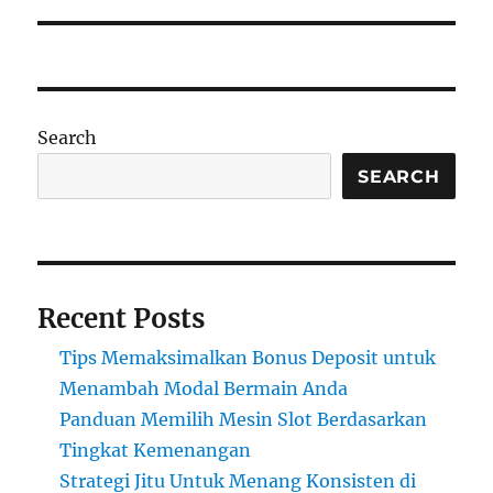
Search
SEARCH
Recent Posts
Tips Memaksimalkan Bonus Deposit untuk
Menambah Modal Bermain Anda
Panduan Memilih Mesin Slot Berdasarkan
Tingkat Kemenangan
Strategi Jitu Untuk Menang Konsisten di