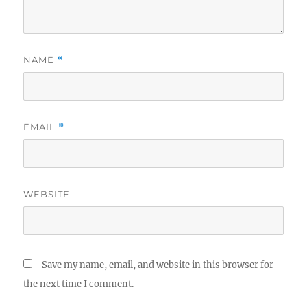
NAME
*
EMAIL
*
WEBSITE
Save my name, email, and website in this browser for
the next time I comment.