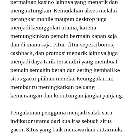
permainan kasino lainnya yang menarik dan
menguntungkan. Kemudahan akses melalui
perangkat mobile maupun desktop juga
menjadi keunggulan utama, karena
memungkinkan pemain bermain kapan saja
dan di mana saja. Fitur-fitur seperti bonus,
cashback, dan promosi menarik lainnya juga
menjadi daya tarik tersendiri yang membuat
pemain semakin betah dan sering kembali ke
situs gacor pilihan mereka. Keunggulan ini
membantu meningkatkan peluang
kemenangan dan keuntungan jangka panjang.
Pengalaman pengguna menjadi salah satu
indikator utama dari kualitas sebuah situs
gacor. Situs yang baik menawarkan antarmuka