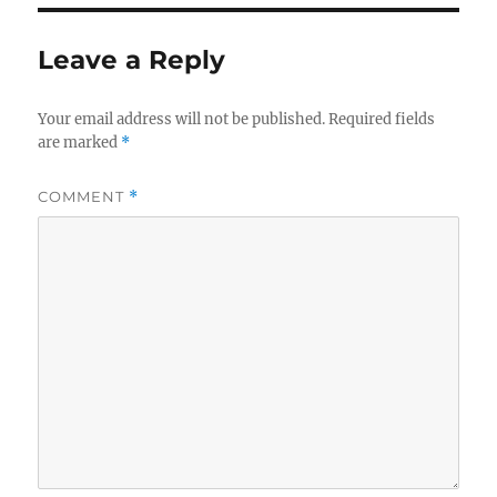
Leave a Reply
Your email address will not be published.
Required fields
are marked
*
COMMENT
*