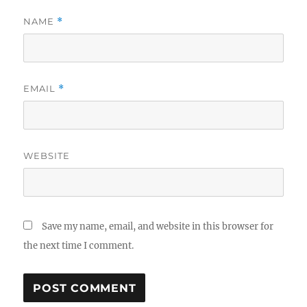
NAME
*
EMAIL
*
WEBSITE
Save my name, email, and website in this browser for
the next time I comment.