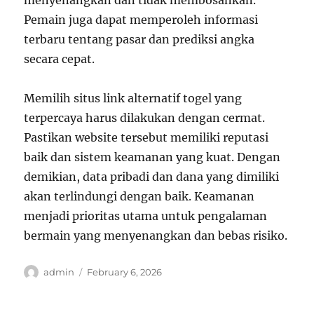
menyenangkan dan tidak membosankan.
Pemain juga dapat memperoleh informasi
terbaru tentang pasar dan prediksi angka
secara cepat.
Memilih situs link alternatif togel yang
terpercaya harus dilakukan dengan cermat.
Pastikan website tersebut memiliki reputasi
baik dan sistem keamanan yang kuat. Dengan
demikian, data pribadi dan dana yang dimiliki
akan terlindungi dengan baik. Keamanan
menjadi prioritas utama untuk pengalaman
bermain yang menyenangkan dan bebas risiko.
Author
Posted
admin
February 6, 2026
on