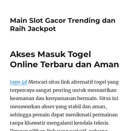
Main Slot Gacor Trending dan
Raih Jackpot
Akses Masuk Togel
Online Terbaru dan Aman
tayo 4d
Mencari situs link alternatif togel yang
terpercaya sangat penting untuk memastikan
keamanan dan kenyamanan bermain. Situs ini
menawarkan akses yang stabil dan aman,
sehingga pemain dapat menikmati permainan
tanpa khawatir mengalami kendala teknis.