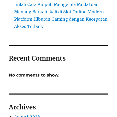
Inilah Cara Ampuh Mengelola Modal dan
Menang Berkali-kali di Slot Online Modern
Platform Hiburan Gaming dengan Kecepatan
Akses Terbaik
Recent Comments
No comments to show.
Archives
August 2026