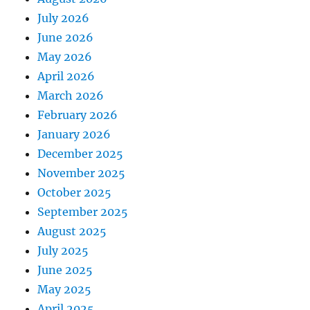
July 2026
June 2026
May 2026
April 2026
March 2026
February 2026
January 2026
December 2025
November 2025
October 2025
September 2025
August 2025
July 2025
June 2025
May 2025
April 2025