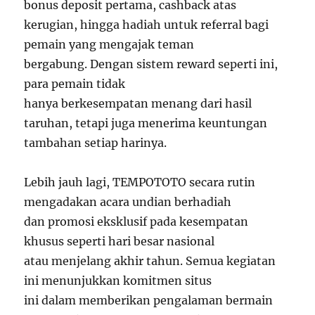
bonus deposit pertama, cashback atas
kerugian, hingga hadiah untuk referral bagi
pemain yang mengajak teman
bergabung. Dengan sistem reward seperti ini,
para pemain tidak
hanya berkesempatan menang dari hasil
taruhan, tetapi juga menerima keuntungan
tambahan setiap harinya.
Lebih jauh lagi, TEMPOTOTO secara rutin
mengadakan acara undian berhadiah
dan promosi eksklusif pada kesempatan
khusus seperti hari besar nasional
atau menjelang akhir tahun. Semua kegiatan
ini menunjukkan komitmen situs
ini dalam memberikan pengalaman bermain