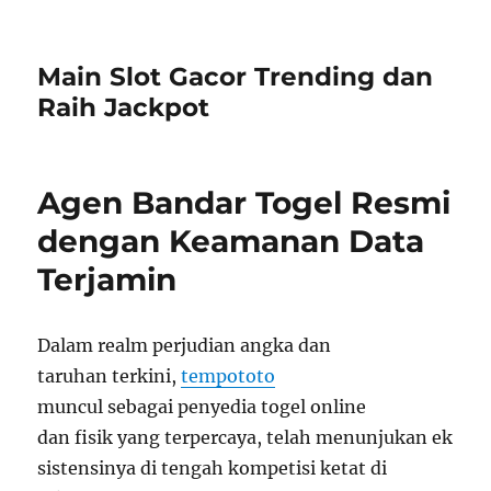
Main Slot Gacor Trending dan
Raih Jackpot
Agen Bandar Togel Resmi
dengan Keamanan Data
Terjamin
Dalam realm perjudian angka dan
taruhan terkini,
tempototo
muncul sebagai penyedia togel online
dan fisik yang terpercaya, telah menunjukan ek
sistensinya di tengah kompetisi ketat di