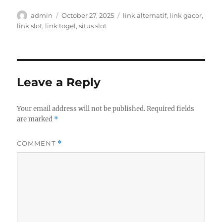
Author
Posted
Tags
admin
October 27, 2025
link alternatif
,
link gacor
,
on
link slot
,
link togel
,
situs slot
Leave a Reply
Your email address will not be published.
Required fields
are marked
*
COMMENT
*