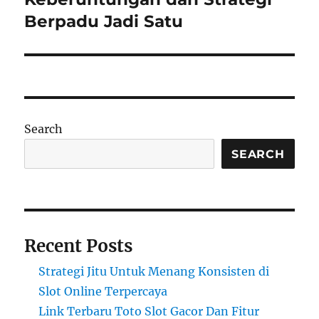
Berpadu Jadi Satu
Search
SEARCH
Recent Posts
Strategi Jitu Untuk Menang Konsisten di
Slot Online Terpercaya
Link Terbaru Toto Slot Gacor Dan Fitur