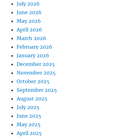
July 2026
June 2026
May 2026
April 2026
March 2026
February 2026
January 2026
December 2025
November 2025
October 2025
September 2025
August 2025
July 2025
June 2025
May 2025
April 2025